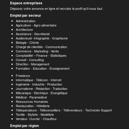
Espace entreprises
Déposez votre annonce en ligne et recrutez le profil qu’il vous faut .
Emploi par secteur
Administration
Agriculture - Agro-alimentaire
Architecture
Assistance - Secrétariat
Audiovisuel- Infographie - Graphisme
Biologie - Chimie
Chargé de clientèle - Communication
Commerce - Marketing - Vente
Comptabilité – Finance - Statistiques
Conseil - Consulting
Direction - Management
Formation - Education - Enseignement
Freelance
Informatique - Télécom - Internet
Ingénierie - Industrie - Production
Journalisme - Rédaction - Traduction
Mécanique - Electrique - Energétique
Médical - Paramedical
Ressources Humaines
Restauration - Hôtellerie
Téléoperateurs - Téléconseillers - Télévendeurs - Technicien Support
Textile - Styliste - Modéliste
Vendeur- Ouvrier - Chauffeur
Emploi par région