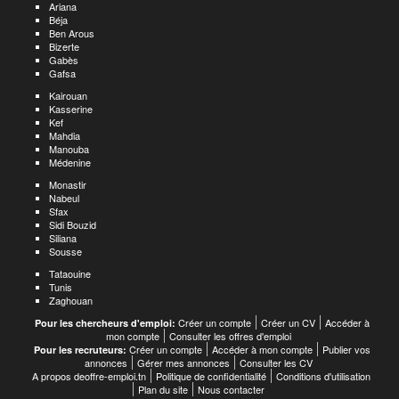
Ariana
Béja
Ben Arous
Bizerte
Gabès
Gafsa
Kairouan
Kasserine
Kef
Mahdia
Manouba
Médenine
Monastir
Nabeul
Sfax
Sidi Bouzid
Siliana
Sousse
Tataouine
Tunis
Zaghouan
Créer un compte
Créer un CV
Accéder à
Pour les chercheurs d'emploi:
mon compte
Consulter les offres d'emploi
Créer un compte
Accéder à mon compte
Publier vos
Pour les recruteurs:
annonces
Gérer mes annonces
Consulter les CV
A propos deoffre-emploi.tn
Politique de confidentialité
Conditions d'utilisation
Plan du site
Nous contacter