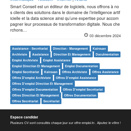
Smart Conseil est un éditeur de logiciels, nous offrons à no
s clients des solutions dans le domaine de l’intelligence artif
icielle et la data science ainsi qu’une expertise pour accom
pagner leur processus de transformation digitale. Nous che
rchons…
03 décembre 2024
Assistance - Secrétariat
Direction - Management
Kairouan
Archiviste
Assistance
Direction Et Management
Doculmentation
Emploi Archiviste
Emploi Assistance
Emploi Direction Et Management
Emploi Documentation
Emploi Secrétariat
Kairouan
Offres Archiviste
Offres Assistance
Offres D'emploi Archiviste
Offres D'emploi Assistance
Offres D'emploi Direction Et Management
Offres D'emploi Documentation
Offres D'emploi Secrétariat
Offres Direction Et Management
Offres Documentation
Offres Secrétariat
Secrétariat
Espace candidat
Plusieurs CV sont consultés chaque jour sur offre-emploi.tn . Ajoutez le vôtre !