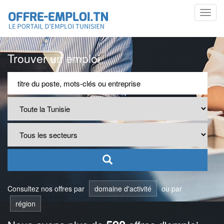
Toggl
navig
Trouver un emploi
Consultez nos offres par
domaine d'activité
ou par
région