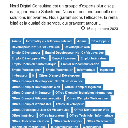
Nord Digital Consulting est un groupe d’experts pluridiscipli
naire, partenaire Salesforce. Nous offrons une panoplie de
solutions innovantes. Nous garantissons l’efficacité, la renta
bilité et la qualité de service, qui gravitent autour…
16 septembre 2023
Ariana
Informatique - Télécom - Internet
Ariana
Développeur
Développeur .net C# Vb Java Jee
Développeur Web
Emploi Développeur
Emploi Développeur .net C# Vb Java Jee
Emploi Développeur Web
Emploi Ingénieur
Emploi Intégrateur
Emploi Technicien Informatique
Emploi Télécommunication
Emploi Webdesigner
Emploi Webmaster
Informatique
Ingénieur
Intégrateur
It
Offres D'emploi Développeur
Offres D'emploi Développeur .net C# Vb Java Jee
Offres D'emploi Développeur Web
Offres D'emploi Ingénieur
Offres D'emploi Intégrateur
Offres D'emploi Technicien Informatique
Offres D'emploi Télécommunication
Offres D'emploi Webdesigner
Offres D'emploi Webmaster
Offres Développeur
Offres Développeur .net C# Vb Java Jee
Offres Développeur Web
Offres Ingénieur
Offres Intégrateur
Offres Technicien Informatique
Offres Télécommunication
Offres Webdesigner
Offres Webmaster
Technicien Informatique
Télécommunication
Webdesigner