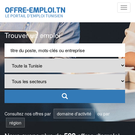
Toggl
navig
Trouver un emploi
Consultez nos offres par
domaine d'activité
ou par
région