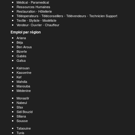
Médical - Paramedical
Ressources Humaines
Restauration - Hôtellerie
Téléoperateurs - Téléconseillers - Télévendeurs - Technicien Support
Textile - Styliste - Modéliste
Vendeur- Ouvrier - Chauffeur
Emploi par région
Ariana
Béja
Ben Arous
Bizerte
Gabès
Gafsa
Kairouan
Kasserine
Kef
Mahdia
Manouba
Médenine
Monastir
Nabeul
Sfax
Sidi Bouzid
Siliana
Sousse
Tataouine
Tunis