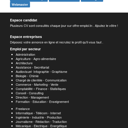
Webmaster
Espace candidat
Plusieurs CV sont consultés chaque jour sur offre-emploi.tn . Ajoutez le vôtre !
Espace entreprises
Déposez votre annonce en ligne et recrutez le profil qu’il vous faut .
Emploi par secteur
Administration
Agriculture - Agro-alimentaire
Architecture
Assistance - Secrétariat
Audiovisuel- Infographie - Graphisme
Biologie - Chimie
Chargé de clientèle - Communication
Commerce - Marketing - Vente
Comptabilité – Finance - Statistiques
Conseil - Consulting
Direction - Management
Formation - Education - Enseignement
Freelance
Informatique - Télécom - Internet
Ingénierie - Industrie - Production
Journalisme - Rédaction - Traduction
Mécanique - Electrique - Energétique