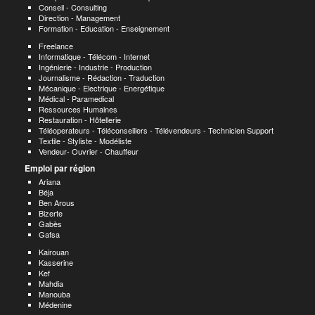
Conseil - Consulting
Direction - Management
Formation - Education - Enseignement
Freelance
Informatique - Télécom - Internet
Ingénierie - Industrie - Production
Journalisme - Rédaction - Traduction
Mécanique - Electrique - Energétique
Médical - Paramedical
Ressources Humaines
Restauration - Hôtellerie
Téléoperateurs - Téléconseillers - Télévendeurs - Technicien Support
Textile - Styliste - Modéliste
Vendeur- Ouvrier - Chauffeur
Emploi par région
Ariana
Béja
Ben Arous
Bizerte
Gabès
Gafsa
Kairouan
Kasserine
Kef
Mahdia
Manouba
Médenine