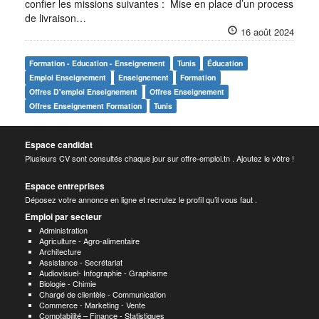
confier les missions suivantes : Mise en place d’un process
de livraison…
16 août 2024
Formation - Education - Enseignement
Tunis
Éducation
Emploi Enseignement
Enseignement
Formation
Offres D'emploi Enseignement
Offres Enseignement
Offres Enseignement Formation
Tunis
Espace candidat
Plusieurs CV sont consultés chaque jour sur offre-emploi.tn . Ajoutez le vôtre !
Espace entreprises
Déposez votre annonce en ligne et recrutez le profil qu’il vous faut .
Emploi par secteur
Administration
Agriculture - Agro-alimentaire
Architecture
Assistance - Secrétariat
Audiovisuel- Infographie - Graphisme
Biologie - Chimie
Chargé de clientèle - Communication
Commerce - Marketing - Vente
Comptabilité – Finance - Statistiques