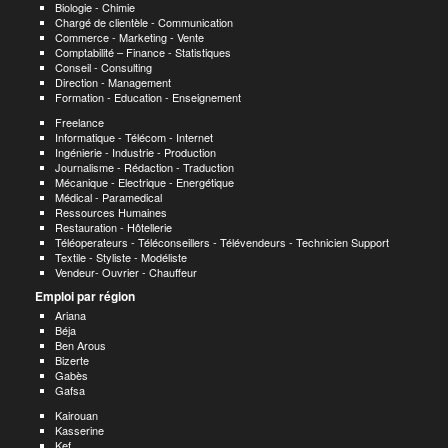
Biologie - Chimie
Chargé de clientèle - Communication
Commerce - Marketing - Vente
Comptabilité – Finance - Statistiques
Conseil - Consulting
Direction - Management
Formation - Education - Enseignement
Freelance
Informatique - Télécom - Internet
Ingénierie - Industrie - Production
Journalisme - Rédaction - Traduction
Mécanique - Electrique - Energétique
Médical - Paramedical
Ressources Humaines
Restauration - Hôtellerie
Téléoperateurs - Téléconseillers - Télévendeurs - Technicien Support
Textile - Styliste - Modéliste
Vendeur- Ouvrier - Chauffeur
Emploi par région
Ariana
Béja
Ben Arous
Bizerte
Gabès
Gafsa
Kairouan
Kasserine
Kef