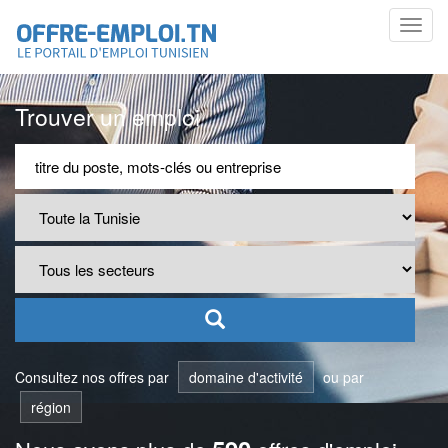
Toggl
navig
Trouver un emploi
Consultez nos offres par
domaine d'activité
ou par
région