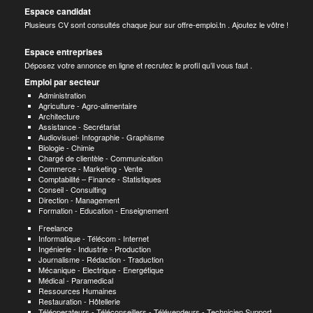
Espace candidat
Plusieurs CV sont consultés chaque jour sur offre-emploi.tn . Ajoutez le vôtre !
Espace entreprises
Déposez votre annonce en ligne et recrutez le profil qu’il vous faut .
Emploi par secteur
Administration
Agriculture - Agro-alimentaire
Architecture
Assistance - Secrétariat
Audiovisuel- Infographie - Graphisme
Biologie - Chimie
Chargé de clientèle - Communication
Commerce - Marketing - Vente
Comptabilité – Finance - Statistiques
Conseil - Consulting
Direction - Management
Formation - Education - Enseignement
Freelance
Informatique - Télécom - Internet
Ingénierie - Industrie - Production
Journalisme - Rédaction - Traduction
Mécanique - Electrique - Energétique
Médical - Paramedical
Ressources Humaines
Restauration - Hôtellerie
Téléoperateurs - Téléconseillers - Télévendeurs - Technicien Support