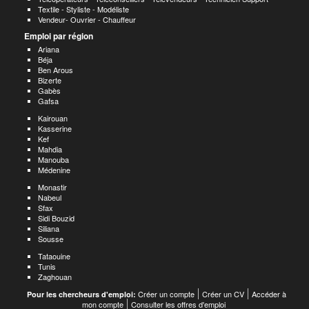
Textile - Styliste - Modéliste
Vendeur- Ouvrier - Chauffeur
Emploi par région
Ariana
Béja
Ben Arous
Bizerte
Gabès
Gafsa
Kairouan
Kasserine
Kef
Mahdia
Manouba
Médenine
Monastir
Nabeul
Sfax
Sidi Bouzid
Siliana
Sousse
Tataouine
Tunis
Zaghouan
Créer un compte
Créer un CV
Accéder à
Pour les chercheurs d'emploi:
mon compte
Consulter les offres d'emploi