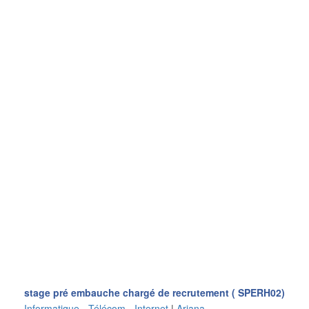
stage pré embauche chargé de recrutement ( SPERH02)
Informatique - Télécom - Internet
|
Ariana