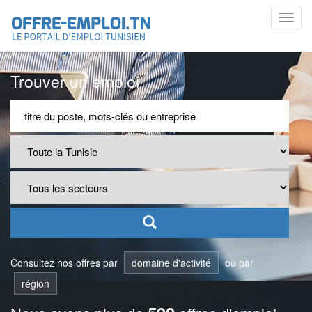
Toggl
navig
Trouver un emploi
Consultez nos offres par
domaine d'activité
ou par
région