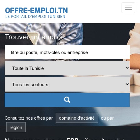
Toggl
navig
Trouver un emploi
Consultez nos offres par
domaine d'activité
ou par
région