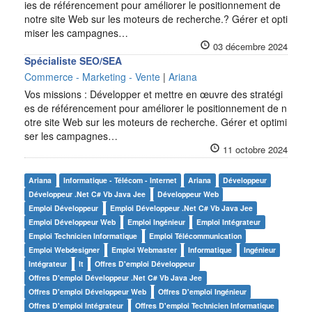
ies de référencement pour améliorer le positionnement de
notre site Web sur les moteurs de recherche.? Gérer et opti
miser les campagnes…
03 décembre 2024
Spécialiste SEO/SEA
Commerce - Marketing - Vente
|
Ariana
Vos missions : Développer et mettre en œuvre des stratégi
es de référencement pour améliorer le positionnement de n
otre site Web sur les moteurs de recherche. Gérer et optimi
ser les campagnes…
11 octobre 2024
Ariana
Informatique - Télécom - Internet
Ariana
Développeur
Développeur .net C# Vb Java Jee
Développeur Web
Emploi Développeur
Emploi Développeur .net C# Vb Java Jee
Emploi Développeur Web
Emploi Ingénieur
Emploi Intégrateur
Emploi Technicien Informatique
Emploi Télécommunication
Emploi Webdesigner
Emploi Webmaster
Informatique
Ingénieur
Intégrateur
It
Offres D'emploi Développeur
Offres D'emploi Développeur .net C# Vb Java Jee
Offres D'emploi Développeur Web
Offres D'emploi Ingénieur
Offres D'emploi Intégrateur
Offres D'emploi Technicien Informatique