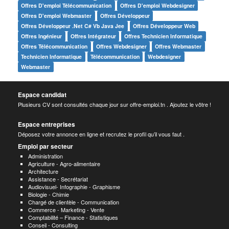
Offres D'emploi Télécommunication
Offres D'emploi Webdesigner
Offres D'emploi Webmaster
Offres Développeur
Offres Développeur .net C# Vb Java Jee
Offres Développeur Web
Offres Ingénieur
Offres Intégrateur
Offres Technicien Informatique
Offres Télécommunication
Offres Webdesigner
Offres Webmaster
Technicien Informatique
Télécommunication
Webdesigner
Webmaster
Espace candidat
Plusieurs CV sont consultés chaque jour sur offre-emploi.tn . Ajoutez le vôtre !
Espace entreprises
Déposez votre annonce en ligne et recrutez le profil qu’il vous faut .
Emploi par secteur
Administration
Agriculture - Agro-alimentaire
Architecture
Assistance - Secrétariat
Audiovisuel- Infographie - Graphisme
Biologie - Chimie
Chargé de clientèle - Communication
Commerce - Marketing - Vente
Comptabilité – Finance - Statistiques
Conseil - Consulting