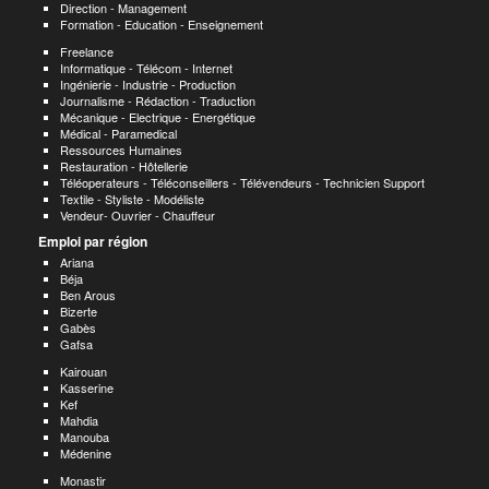
Direction - Management
Formation - Education - Enseignement
Freelance
Informatique - Télécom - Internet
Ingénierie - Industrie - Production
Journalisme - Rédaction - Traduction
Mécanique - Electrique - Energétique
Médical - Paramedical
Ressources Humaines
Restauration - Hôtellerie
Téléoperateurs - Téléconseillers - Télévendeurs - Technicien Support
Textile - Styliste - Modéliste
Vendeur- Ouvrier - Chauffeur
Emploi par région
Ariana
Béja
Ben Arous
Bizerte
Gabès
Gafsa
Kairouan
Kasserine
Kef
Mahdia
Manouba
Médenine
Monastir