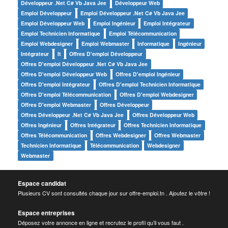
Développeur .net C# Vb Java Jee
Développeur Web
Emploi Développeur
Emploi Développeur .net C# Vb Java Jee
Emploi Développeur Web
Emploi Ingénieur
Emploi Intégrateur
Emploi Technicien Informatique
Emploi Télécommunication
Emploi Webdesigner
Emploi Webmaster
Informatique
Ingénieur
Intégrateur
It
Offres D'emploi Développeur
Offres D'emploi Développeur .net C# Vb Java Jee
Offres D'emploi Développeur Web
Offres D'emploi Ingénieur
Offres D'emploi Intégrateur
Offres D'emploi Technicien Informatique
Offres D'emploi Télécommunication
Offres D'emploi Webdesigner
Offres D'emploi Webmaster
Offres Développeur
Offres Développeur .net C# Vb Java Jee
Offres Développeur Web
Offres Ingénieur
Offres Intégrateur
Offres Technicien Informatique
Offres Télécommunication
Offres Webdesigner
Offres Webmaster
Technicien Informatique
Télécommunication
Webdesigner
Webmaster
Espace candidat
Plusieurs CV sont consultés chaque jour sur offre-emploi.tn . Ajoutez le vôtre !
Espace entreprises
Déposez votre annonce en ligne et recrutez le profil qu’il vous faut .