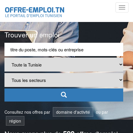
Toggl
navig
Trouver un emploi
Consultez nos offres par
domaine d'activité
ou par
région