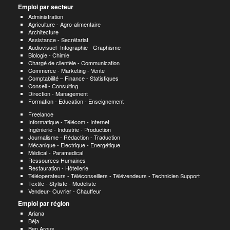
Emploi par secteur
Administration
Agriculture - Agro-alimentaire
Architecture
Assistance - Secrétariat
Audiovisuel- Infographie - Graphisme
Biologie - Chimie
Chargé de clientèle - Communication
Commerce - Marketing - Vente
Comptabilité – Finance - Statistiques
Conseil - Consulting
Direction - Management
Formation - Education - Enseignement
Freelance
Informatique - Télécom - Internet
Ingénierie - Industrie - Production
Journalisme - Rédaction - Traduction
Mécanique - Electrique - Energétique
Médical - Paramedical
Ressources Humaines
Restauration - Hôtellerie
Téléoperateurs - Téléconseillers - Télévendeurs - Technicien Support
Textile - Styliste - Modéliste
Vendeur- Ouvrier - Chauffeur
Emploi par région
Ariana
Béja
Ben Arous