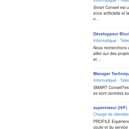
Informatique - Télé
Smart Conseil est un
ence artificielle e
n…
Développeur Bloc
Informatique - Télé
Nous recherchons u
ailler sur des proje
er…
Manager Techniq
Informatique - Télé
SMART Conseil?est u
es sont centrées su
superviseur (H/F)
Chargé de clientèl
PROFILE Expérienc
coute et du service