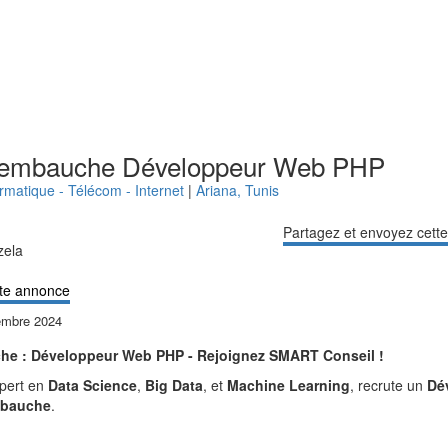
 embauche Développeur Web PHP
ormatique - Télécom - Internet
|
Ariana
,
Tunis
Partagez et envoyez cett
zela
te annonce
embre 2024
he : Développeur Web PHP - Rejoignez SMART Conseil !
pert en
Data Science
,
Big Data
, et
Machine Learning
, recrute un
Dé
mbauche
.