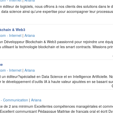
com - Internet
|
Ariana
 éditeur de logiciels, nous offrons à nos clients des solutions dans le d
t la data science ainsi qu’une expertise pour accompagner leur processu
kchain & Web3
com - Internet
|
Ariana
n Développeur Blockchain & Web3 passionné pour rejoindre une équip
ts utilisant la technologie blockchain et les smart contracts. Missions pr
ue
com - Internet
|
Ariana
n éditeur?spécialisé en Data Science et en Intelligence Artificielle. Nos
r le développement d’outils IA à haute valeur ajoutées en se basant s
e - Communication
|
Ariana
e de 2 ans minimum Excellentes compétences managériales et commer
 Excellent communicant Pédagogue Maitrise de français oral et écrit D