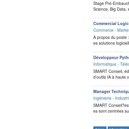
Stage Pré-Embauch
Science, Big Data
Commercial Logici
Commerce - Market
A propos du poste :
es solutions logiciel
Développeur Pyt
Informatique - Télé
SMART Conseil, édit
d’outils IA à haut
Manager Techniq
Ingénierie - Industr
SMART Conseil?est u
es sont centrées su