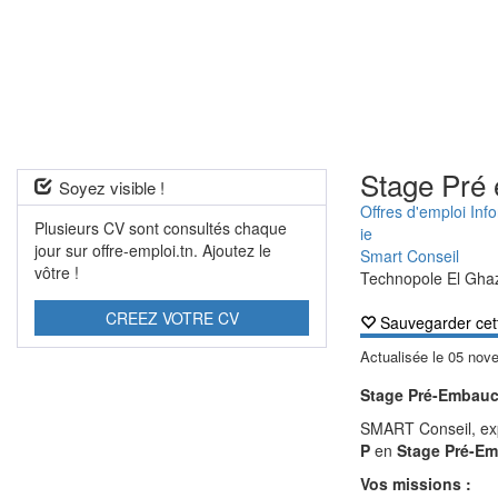
Stage Pré
Soyez visible !
Offres d'emploi Inf
Plusieurs CV sont consultés chaque
ie
jour sur offre-emploi.tn. Ajoutez le
Smart Conseil
vôtre !
Technopole El Gha
CREEZ VOTRE CV
Sauvegarder cet
Actualisée le
05 nov
Stage Pré-Embauc
SMART Conseil, ex
P
en
Stage Pré-E
Vos missions :