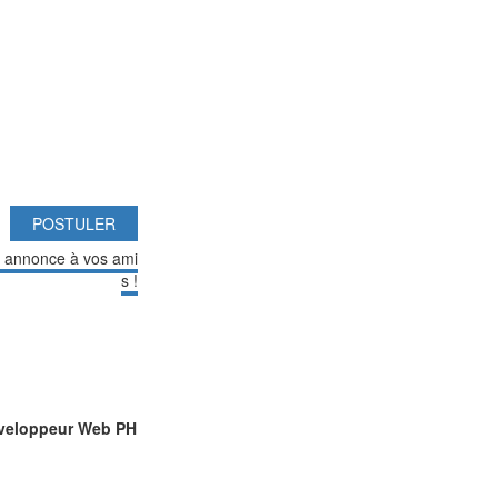
POSTULER
e annonce à vos ami
s !
veloppeur Web PH