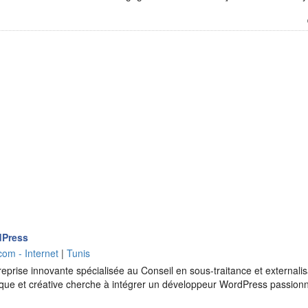
dPress
com - Internet
|
Tunis
reprise innovante spécialisée au Conseil en sous-traitance et externalisa
que et créative cherche à intégrer un développeur WordPress passionn