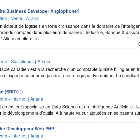
he Business Developer Anglophone?
ing - Vente
|
Ariana
 éditeur de logiciels en forte croissance dans le domaine de l’intelligen
 grands comptes dans plusieurs domaines : Industrie, Banque & assuran
 Afin d’améliorer le…
nce - Statistiques
|
Ariana
able canadien est à la recherche d’un comptable qualifié bilingue en f
e d’expérience pour se joindre à notre équipe dynamique. Le candidat
e (SRIT01)
com - Internet
|
Ariana
n éditeur?spécialisé en Data Science et en Intelligence Artificielle. Nos
r le développement d’outils IA à haute valeur ajoutées en se basant s
che Développeur Web PHP
com - Internet
|
Ariana