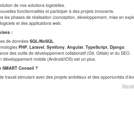
olution de nos solutions logicielles.
uvelles fonctionnalités et participer à des projets innovants.
tes les phases de réalisation (conception, développement, mise en explo
ogiciels et des applications web.
ises :
ases de données
SQL/NoSQL
.
chnologies
PHP
,
Laravel
,
Symfony
,
Angular
,
TypeScript
,
Django
.
ce des outils de développement collaboratif (Git, Gitlab) et du SEO.
 développement mobile (Android/iOS) est un plus.
re SMART Conseil ?
 travail stimulant avec des projets ambitieux et des opportunités d’évo
Signal