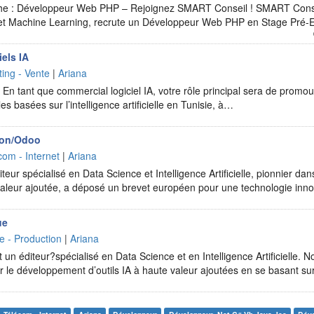
e : Développeur Web PHP – Rejoignez SMART Conseil ! SMART Consei
, et Machine Learning, recrute un Développeur Web PHP en Stage Pr
els IA
ing - Vente
|
Ariana
 En tant que commercial logiciel IA, votre rôle principal sera de promou
les basées sur l’intelligence artificielle en Tunisie, à…
hon/Odoo
com - Internet
|
Ariana
eur spécialisé en Data Science et Intelligence Artificielle, pionnier d
e valeur ajoutée, a déposé un brevet européen pour une technologie in
ue
ie - Production
|
Ariana
n éditeur?spécialisé en Data Science et en Intelligence Artificielle. Nos
r le développement d’outils IA à haute valeur ajoutées en se basant s