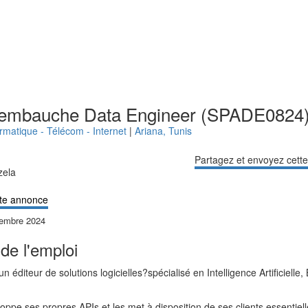
 embauche Data Engineer (SPADE0824
ormatique - Télécom - Internet
|
Ariana
,
Tunis
Partagez et envoyez cett
zela
te annonce
tembre 2024
de l'emploi
un éditeur de solutions logicielles?spécialisé en Intelligence Artificielle
oppe ses propres APIs et les met à disposition de ses clients essentie