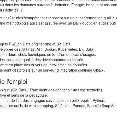
0 dans les domaines suivants?: Industrie, Energie, banque et assuran
rs activités .?
?et nos?solides?compétences reposent
sur un encadrement de qualité 
Une méthodologie agile est assurée avec un Daily quotidien et des outil
rojets R&D en Data engineering et Big Data.
elopper des API (fast API, Docker, Kubernetes, Big Data).
es meilleurs choix techniques en fonction des cas d'usages.
 les tests et la qualité des développements réalisés.
ttre en place des drivers pour collecter les données.
gement des projets sur un serveur d’intégration continue Gitlab .
e l'emploi
hnique (Big Data / Traitement des données / Analyse textuelle).
ative et sens de la pédagogie.
inima, de l'un des langages suivants est un pré?requis : Python.
ans les outils de web scrapping,
Sélénium, Pandas, BeautifulSoup/Scr