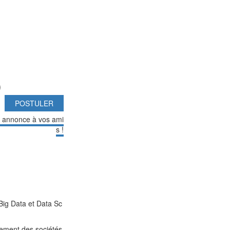
)
POSTULER
e annonce à vos ami
s !
, Big Data et Data Sc
llement des sociétés