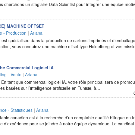
ous cherchons un stagiaire Data Scientist pour intégrer une équipe moti
E) MACHINE OFFSET
ie - Production
|
Ariana
 est spécialisée dans la production de cartons imprimés et d’emballag
tion, vous conduirez une machine offset type Heidelberg et vos missio
he Commercial Logiciel IA
ing - Vente
|
Ariana
 En tant que commercial logiciel IA, votre rôle principal sera de promou
les basées sur l’intelligence artificielle en Tunisie, à…
nce - Statistiques
|
Ariana
able canadien est à la recherche d’un comptable qualifié bilingue en f
e d’expérience pour se joindre à notre équipe dynamique. Le candidat