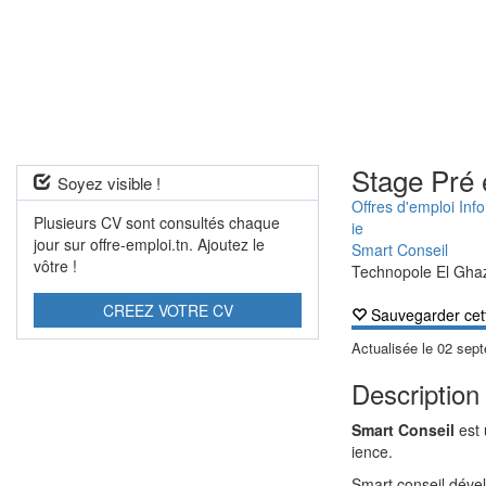
Stage Pré
Soyez visible !
Offres d'emploi Inf
Plusieurs CV sont consultés chaque
ie
jour sur offre-emploi.tn. Ajoutez le
Smart Conseil
vôtre !
Technopole El Gha
CREEZ VOTRE CV
Sauvegarder cet
Actualisée le
02 sep
Description 
Smart Conseil
est 
ience.
Smart conseil dével