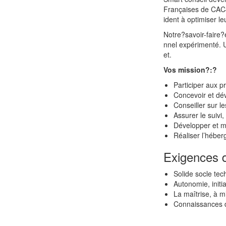
Françaises de CAC4
ident à optimiser leu
Notre?savoir-faire
nnel expérimenté
. 
et.
Vos mission?:?
Participer aux p
Concevoir et dév
Conseiller sur l
Assurer le suivi,
Développer et me
Réaliser l’héber
Exigences d
Solide socle tec
Autonomie, initi
La maîtrise, à m
Connaissances d