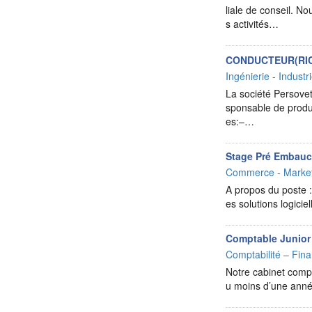
liale de conseil. N
s activités…
CONDUCTEUR(RIC
Ingénierie - Industr
La société Persovet
sponsable de produc
es:–…
Stage Pré Embauc
Commerce - Market
A propos du poste :
es solutions logiciel
Comptable Junior
Comptabilité – Fina
Notre cabinet compt
u moins d’une anné