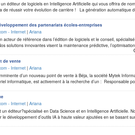
 éditeur de logiciels en Intelligence Artificielle qui vous offrira de n
a de réussir votre évolution de carrière ! La génération automatique
veloppement des partenariats écoles-entreprises
com - Internet
|
Ariana
 acteur de référence dans l’édition de logiciels et le conseil, spécialisé 
 Nos solutions innovantes visent la maintenance prédictive, l’optimisatio
t de vente
com - Internet
|
Ariana
 imminente d’un nouveau point de vente à Béja, la société Mytek Informa
ériel informatique, est activement à la recherche d’un : Responsable p
ue
com - Internet
|
Ariana
n éditeur?spécialisé en Data Science et en Intelligence Artificielle. Nos
r le développement d’outils IA à haute valeur ajoutées en se basant s