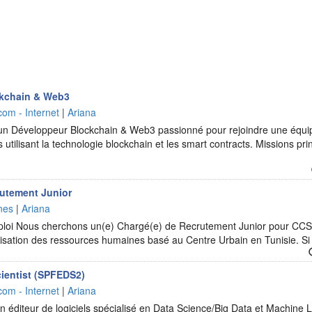
kchain & Web3
com - Internet
|
Ariana
n Développeur Blockchain & Web3 passionné pour rejoindre une équip
ts utilisant la technologie blockchain et les smart contracts. Missions pr
rutement Junior
nes
|
Ariana
mploi Nous cherchons un(e) Chargé(e) de Recrutement Junior pour CCS
lisation des ressources humaines basé au Centre Urbain en Tunisie. S
ientist (SPFEDS2)
com - Internet
|
Ariana
n éditeur de logiciels spécialisé en Data Science/Big Data et Machine 