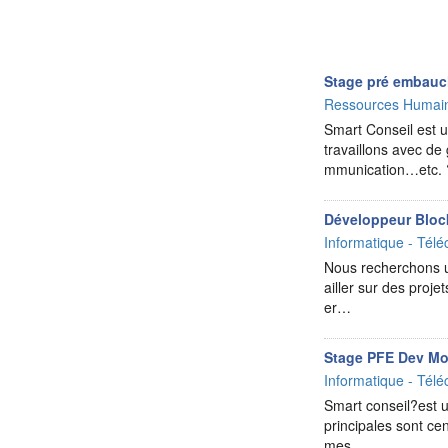
Stage pré embauc
Ressources Humai
Smart Conseil est un
travaillons avec de
mmunication…etc. ?
Développeur Bloc
Informatique - Télé
Nous recherchons u
ailler sur des proje
er…
Stage PFE Dev Mo
Informatique - Télé
Smart conseil?est un
principales sont ce
mes…