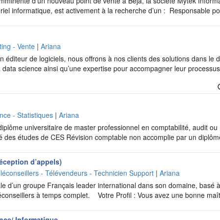
 imminente d’un nouveau point de vente à Béja, la société Mytek Informa
ériel informatique, est activement à la recherche d’un : Responsable p
ing - Vente
|
Ariana
 éditeur de logiciels, nous offrons à nos clients des solutions dans le d
t la data science ainsi qu’une expertise pour accompagner leur processu
nce - Statistiques
|
Ariana
iplôme universitaire de master professionnel en comptabilité, audit ou
tué des études de CES Révision comptable non accomplie par un dipl
Réception d’appels)
léconseillers - Télévendeurs - Technicien Support
|
Ariana
iale d’un groupe Français leader international dans son domaine, basé à
léconseillers à temps complet. Votre Profil : Vous avez une bonne maî
nce/ Informatique