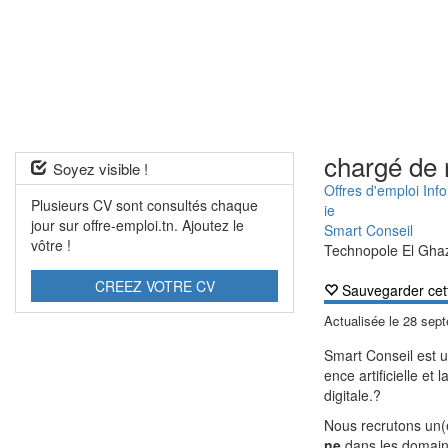
chargé de 
Soyez visible !
Offres d'emploi Inf
Plusieurs CV sont consultés chaque
ie
jour sur offre-emploi.tn. Ajoutez le
Smart Conseil
vôtre !
Technopole El Gha
CREEZ VOTRE CV
Sauvegarder cet
Actualisée le
28 sep
Smart Conseil est un
ence artificielle e
digitale.
?
Nous recrutons un
ne
dans les domain