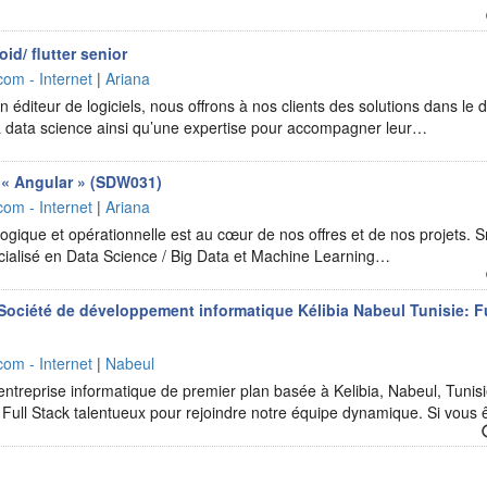
id/ flutter senior
com - Internet
|
Ariana
 éditeur de logiciels, nous offrons à nos clients des solutions dans le d
t la data science ainsi qu’une expertise pour accompagner leur…
« Angular » (SDW031)
com - Internet
|
Ariana
logique et opérationnelle est au cœur de nos offres et de nos projets. 
pécialisé en Data Science / Big Data et Machine Learning…
ciété de développement informatique Kélibia Nabeul Tunisie: Fu
com - Internet
|
Nabeul
entreprise informatique de premier plan basée à Kelibia, Nabeul, Tunisi
 Full Stack talentueux pour rejoindre notre équipe dynamique. Si vous