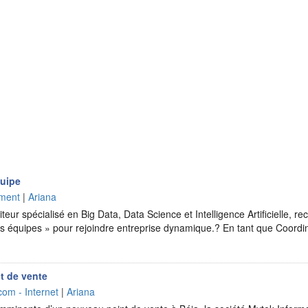
quipe
ement
|
Ariana
eur spécialisé en Big Data, Data Science et Intelligence Artificielle, re
s équipes » pour rejoindre entreprise dynamique.? En tant que Coordin
t de vente
com - Internet
|
Ariana