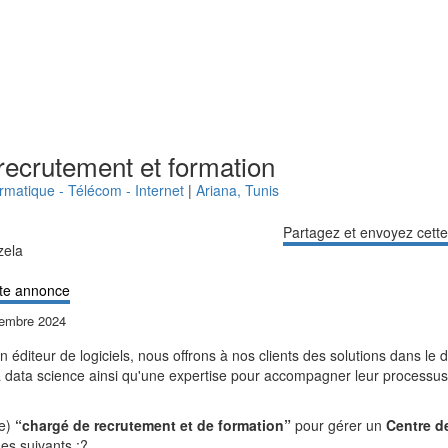
recrutement et formation
ormatique - Télécom - Internet
|
Ariana
,
Tunis
Partagez et envoyez cett
zela
te annonce
tembre 2024
 éditeur de logiciels, nous offrons à nos clients des solutions dans le d
t la data science ainsi qu'une expertise pour accompagner leur processu
(e)
“chargé de recrutement et de formation”
pour gérer un
Centre d
es suivants :
?