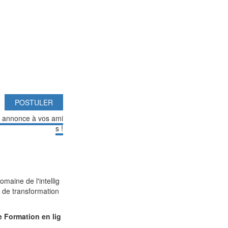
POSTULER
e annonce à vos ami
s !
omaine de l'intellig
s
de transformation
e Formation en lig