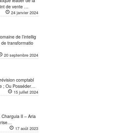
tique leader de la
oint de vente …
24 janvier 2024
omaine de l’intellig
s de transformatio
20 septembre 2024
 révision comptabl
ôme ; Ou Posséder…
15 juillet 2024
 Charguia II – Aria
trise…
17 août 2023