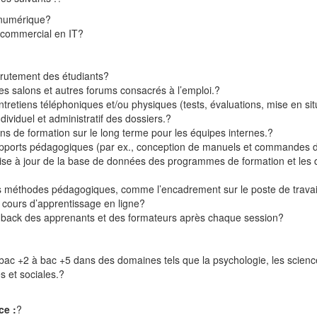
 numérique
?
commercial en IT
?
crutement des étudiants
?
es salons et autres forums consacrés à l’emploi.
?
tretiens téléphoniques et/ou physiques (tests, évaluations, mise en situ
individuel et administratif des dossiers.
?
ns de formation sur le long terme pour les équipes internes.
?
pports pédagogiques (par ex., conception de manuels et commandes 
mise à jour de la base de données des programmes de formation et les 
s méthodes pédagogiques, comme l’encadrement sur le poste de travail,
es cours d’apprentissage en ligne
?
eedback des apprenants et des formateurs après chaque session
?
ac +2 à bac +5 dans des domaines tels que la psychologie, les science
 et sociales.
?
ce :
?