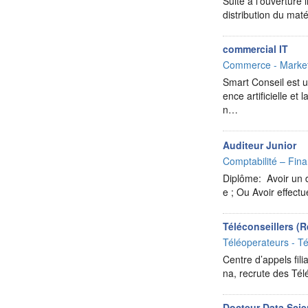
Suite à l’ouverture
distribution du mat
commercial IT
Commerce - Market
Smart Conseil est un
ence artificielle e
n…
Auditeur Junior
Comptabilité – Fina
Diplôme: Avoir un d
e ; Ou Avoir effec
Téléconseillers (
Téléoperateurs - Té
Centre d’appels fil
na, recrute des Té
Docteur Data Scie