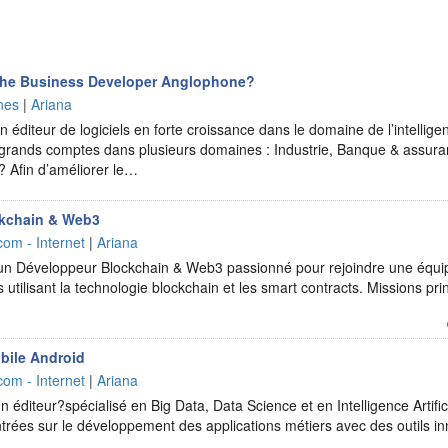
he Business Developer Anglophone?
nes
|
Ariana
 éditeur de logiciels en forte croissance dans le domaine de l’intelligen
 grands comptes dans plusieurs domaines : Industrie, Banque & assuran
 Afin d’améliorer le…
kchain & Web3
com - Internet
|
Ariana
n Développeur Blockchain & Web3 passionné pour rejoindre une équip
ts utilisant la technologie blockchain et les smart contracts. Missions pr
bile Android
com - Internet
|
Ariana
 éditeur?spécialisé en Big Data, Data Science et en Intelligence Artifici
ntrées sur le développement des applications métiers avec des outils 