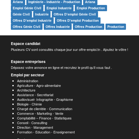
Ariana
Ingénierie - Industrie - Production
Ariana
Emploi Génie Civil
Emploi Industrie
Emploi Production
Génie Civil
Industrie
Offres D'emploi Génie Civil
Offres D'emploi Industrie
Offres D'emploi Production
Offres Génie Civil
Offres Industrie
Offres Production
Production
Espace candidat
Plusieurs CV sont consultés chaque jour sur offre-emploi.tn . Ajoutez le vôtre !
Espace entreprises
Déposez votre annonce en ligne et recrutez le profil qu’il vous faut .
Emploi par secteur
Administration
Agriculture - Agro-alimentaire
Architecture
Assistance - Secrétariat
Audiovisuel- Infographie - Graphisme
Biologie - Chimie
Chargé de clientèle - Communication
Commerce - Marketing - Vente
Comptabilité – Finance - Statistiques
Conseil - Consulting
Direction - Management
Formation - Education - Enseignement