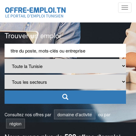
Toggl
navig
Trouver un emploi
Consultez nos offres par
domaine d'activité
ou par
région