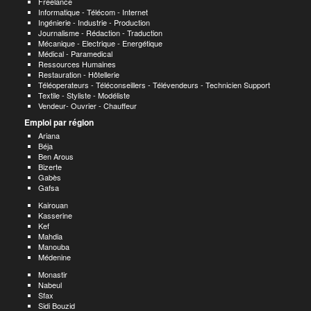
Freelance
Informatique - Télécom - Internet
Ingénierie - Industrie - Production
Journalisme - Rédaction - Traduction
Mécanique - Electrique - Energétique
Médical - Paramedical
Ressources Humaines
Restauration - Hôtellerie
Téléoperateurs - Téléconseillers - Télévendeurs - Technicien Support
Textile - Styliste - Modéliste
Vendeur- Ouvrier - Chauffeur
Emploi par région
Ariana
Béja
Ben Arous
Bizerte
Gabès
Gafsa
Kairouan
Kasserine
Kef
Mahdia
Manouba
Médenine
Monastir
Nabeul
Sfax
Sidi Bouzid