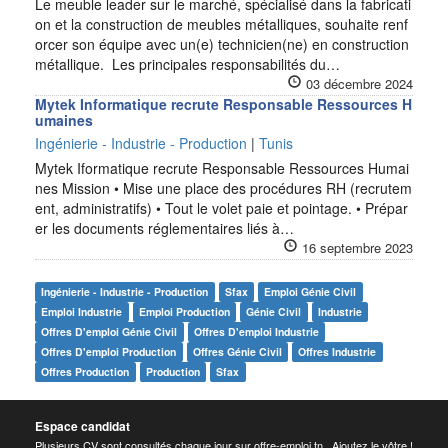
Le meuble leader sur le marché, spécialisé dans la fabricati
on et la construction de meubles métalliques, souhaite renf
orcer son équipe avec un(e) technicien(ne) en construction
métallique. Les principales responsabilités du…
03 décembre 2024
Mytek Informatique recrute Responsable Ressources H
umaines
Ingénierie - Industrie - Production
|
Tunis
Mytek Iformatique recrute Responsable Ressources Humai
nes Mission • Mise une place des procédures RH (recrutem
ent, administratifs) • Tout le volet paie et pointage. • Prépar
er les documents réglementaires liés à…
16 septembre 2023
Ingénierie - Industrie - Production
Sfax
Emploi Génie Civil
Emploi Industrie
Emploi Production
Génie Civil
Industrie
Offres D'emploi Génie Civil
Offres D'emploi Industrie
Offres D'emploi Production
Offres Génie Civil
Offres Industrie
Offres Production
Production
Sfax
Espace candidat
Plusieurs CV sont consultés chaque jour sur offre-emploi.tn . Ajoutez le vôtre !