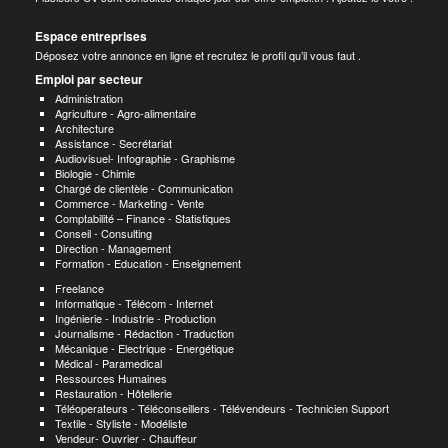
Espace entreprises
Déposez votre annonce en ligne et recrutez le profil qu’il vous faut .
Emploi par secteur
Administration
Agriculture - Agro-alimentaire
Architecture
Assistance - Secrétariat
Audiovisuel- Infographie - Graphisme
Biologie - Chimie
Chargé de clientèle - Communication
Commerce - Marketing - Vente
Comptabilité – Finance - Statistiques
Conseil - Consulting
Direction - Management
Formation - Education - Enseignement
Freelance
Informatique - Télécom - Internet
Ingénierie - Industrie - Production
Journalisme - Rédaction - Traduction
Mécanique - Electrique - Energétique
Médical - Paramedical
Ressources Humaines
Restauration - Hôtellerie
Téléoperateurs - Téléconseillers - Télévendeurs - Technicien Support
Textile - Styliste - Modéliste
Vendeur- Ouvrier - Chauffeur