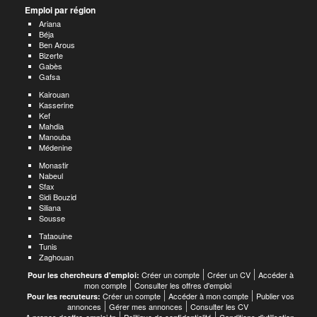
Emploi par région
Ariana
Béja
Ben Arous
Bizerte
Gabès
Gafsa
Kairouan
Kasserine
Kef
Mahdia
Manouba
Médenine
Monastir
Nabeul
Sfax
Sidi Bouzid
Siliana
Sousse
Tataouine
Tunis
Zaghouan
Créer un compte
Créer un CV
Accéder à
Pour les chercheurs d'emploi:
mon compte
Consulter les offres d'emploi
Créer un compte
Accéder à mon compte
Publier vos
Pour les recruteurs:
annonces
Gérer mes annonces
Consulter les CV