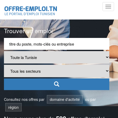
Toggl
navig
Trouver un emploi
Consultez nos offres par
domaine d'activité
ou par
région