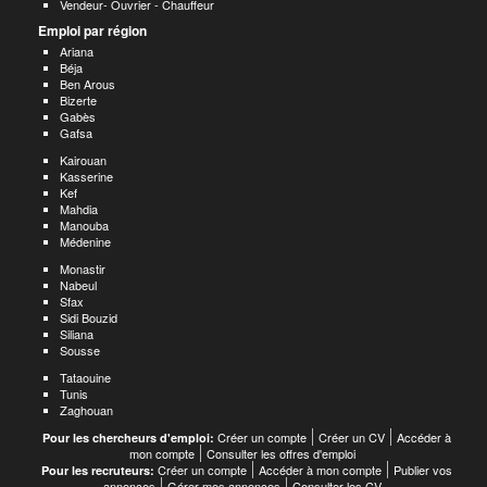
Vendeur- Ouvrier - Chauffeur
Emploi par région
Ariana
Béja
Ben Arous
Bizerte
Gabès
Gafsa
Kairouan
Kasserine
Kef
Mahdia
Manouba
Médenine
Monastir
Nabeul
Sfax
Sidi Bouzid
Siliana
Sousse
Tataouine
Tunis
Zaghouan
Créer un compte
Créer un CV
Accéder à
Pour les chercheurs d'emploi:
mon compte
Consulter les offres d'emploi
Créer un compte
Accéder à mon compte
Publier vos
Pour les recruteurs:
annonces
Gérer mes annonces
Consulter les CV