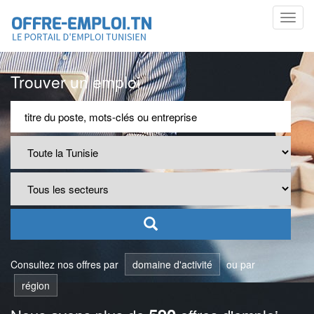
Toggl
navig
Trouver un emploi
Consultez nos offres par
domaine d'activité
ou par
région