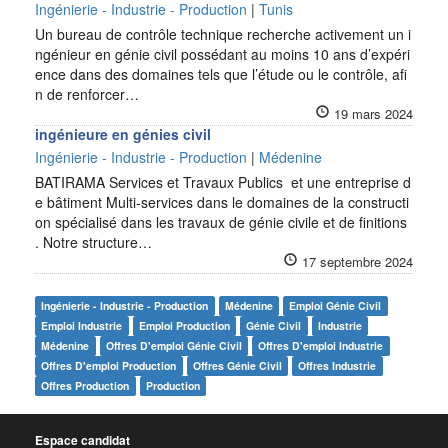
Ingénierie - Industrie - Production
|
Tunis
Un bureau de contrôle technique recherche activement un i
ngénieur en génie civil possédant au moins 10 ans d’expéri
ence dans des domaines tels que l’étude ou le contrôle, afi
n de renforcer…
19 mars 2024
ingénieure en génies civil
Ingénierie - Industrie - Production
|
Médenine
BATIRAMA Services et Travaux Publics et une entreprise d
e bâtiment Multi-services dans le domaines de la constructi
on spécialisé dans les travaux de génie civile et de finitions
. Notre structure…
17 septembre 2024
Ingénierie - Industrie - Production
Médenine
Emploi Génie Civil
Emploi Industrie
Emploi Production
Génie Civil
Industrie
Médenine
Offres D'emploi Génie Civil
Offres D'emploi Industrie
Offres D'emploi Production
Offres Génie Civil
Offres Industrie
Offres Production
Production
Espace candidat