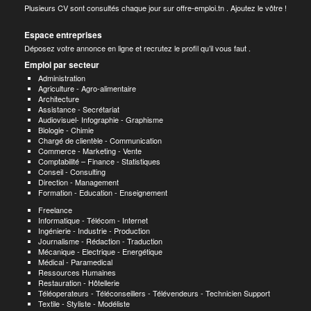
Plusieurs CV sont consultés chaque jour sur offre-emploi.tn . Ajoutez le vôtre !
Espace entreprises
Déposez votre annonce en ligne et recrutez le profil qu’il vous faut .
Emploi par secteur
Administration
Agriculture - Agro-alimentaire
Architecture
Assistance - Secrétariat
Audiovisuel- Infographie - Graphisme
Biologie - Chimie
Chargé de clientèle - Communication
Commerce - Marketing - Vente
Comptabilité – Finance - Statistiques
Conseil - Consulting
Direction - Management
Formation - Education - Enseignement
Freelance
Informatique - Télécom - Internet
Ingénierie - Industrie - Production
Journalisme - Rédaction - Traduction
Mécanique - Electrique - Energétique
Médical - Paramedical
Ressources Humaines
Restauration - Hôtellerie
Téléoperateurs - Téléconseillers - Télévendeurs - Technicien Support
Textile - Styliste - Modéliste