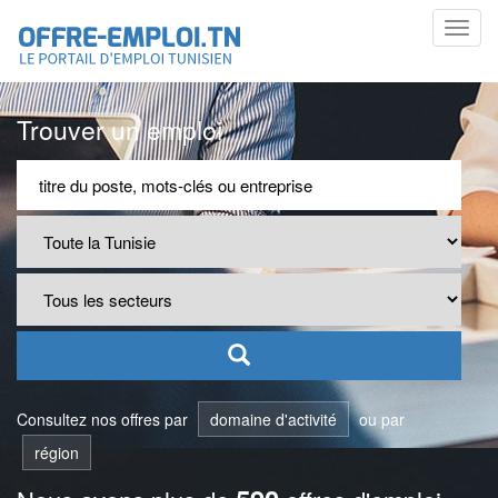
Toggl
navig
Trouver un emploi
Consultez nos offres par
domaine d'activité
ou par
région