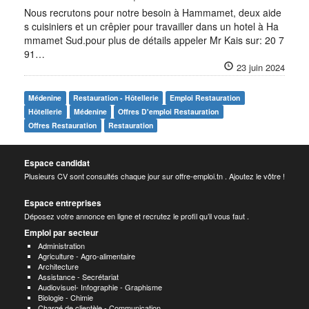
Nous recrutons pour notre besoin à Hammamet, deux aide
s cuisiniers et un crêpier pour travailler dans un hotel à Ha
mmamet Sud.pour plus de détails appeler Mr Kais sur: 20 7
91…
23 juin 2024
Médenine
Restauration - Hôtellerie
Emploi Restauration
Hôtellerie
Médenine
Offres D'emploi Restauration
Offres Restauration
Restauration
Espace candidat
Plusieurs CV sont consultés chaque jour sur offre-emploi.tn . Ajoutez le vôtre !
Espace entreprises
Déposez votre annonce en ligne et recrutez le profil qu’il vous faut .
Emploi par secteur
Administration
Agriculture - Agro-alimentaire
Architecture
Assistance - Secrétariat
Audiovisuel- Infographie - Graphisme
Biologie - Chimie
Chargé de clientèle - Communication