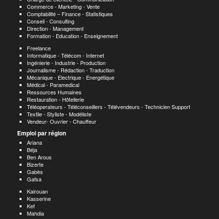
Commerce - Marketing - Vente
Comptabilité – Finance - Statistiques
Conseil - Consulting
Direction - Management
Formation - Education - Enseignement
Freelance
Informatique - Télécom - Internet
Ingénierie - Industrie - Production
Journalisme - Rédaction - Traduction
Mécanique - Electrique - Energétique
Médical - Paramedical
Ressources Humaines
Restauration - Hôtellerie
Téléoperateurs - Téléconseillers - Télévendeurs - Technicien Support
Textile - Styliste - Modéliste
Vendeur- Ouvrier - Chauffeur
Emploi par région
Ariana
Béja
Ben Arous
Bizerte
Gabès
Gafsa
Kairouan
Kasserine
Kef
Mahdia