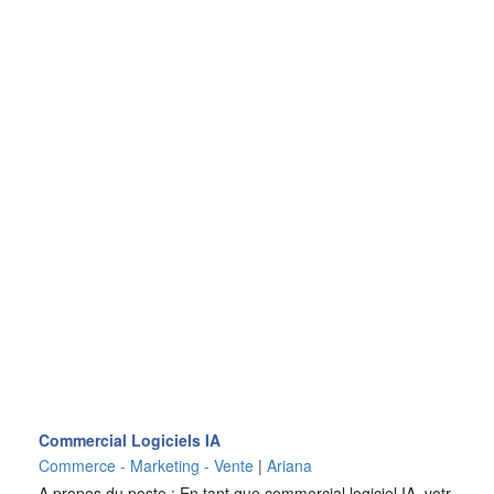
Commercial Logiciels IA
Commerce - Marketing - Vente
|
Ariana
A propos du poste : En tant que commercial logiciel IA, votr