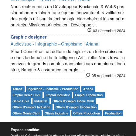
Nous recherchons un Développeur Blockchain & Web3 pas
sionné pour rejoindre une équipe innovante et travailler sur
des projets utilisant la technologie blockchain et les smart c
ontracts. Missions principales : Développer…
03 décembre 2024
Graphic designer
Audiovisuel- Infographie - Graphisme
|
Ariana
Smart Conseil est un éditeur de logiciels en forte croissanc
e dans le domaine de l’intelligence Artificielle. Nous travaillo
ns avec de grands comptes dans plusieurs domaines : Indu
strie, Banque & assurance, énergie,…
05 septembre 2024
Ariana
Ingénierie - Industrie - Production
Ariana
Emploi Génie Civil
Emploi Industrie
Emploi Production
Génie Civil
Industrie
Offres D'emploi Génie Civil
Offres D'emploi Industrie
Offres D'emploi Production
Offres Génie Civil
Offres Industrie
Offres Production
Production
Espace candidat
Plusieurs CV sont consultés chaque jour sur offre-emploi.tn . Ajoutez le vôtre !