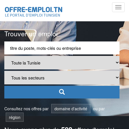
Toggl
navig
Trouver un emploi
Consultez nos offres par
domaine d'activité
ou par
région