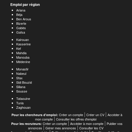
Emploi par région
Ariana
Béja
Ben Arous
Bizerte
Gabès
Gafsa
Kairouan
Kasserine
Kef
Mahdia
Manouba
Médenine
Monastir
Nabeul
Sfax
Sidi Bouzid
Siliana
Sousse
Tataouine
Tunis
Zaghouan
Créer un compte
Créer un CV
Accéder à
Pour les chercheurs d'emploi:
mon compte
Consulter les offres d'emploi
Créer un compte
Accéder à mon compte
Publier vos
Pour les recruteurs:
annonces
Gérer mes annonces
Consulter les CV