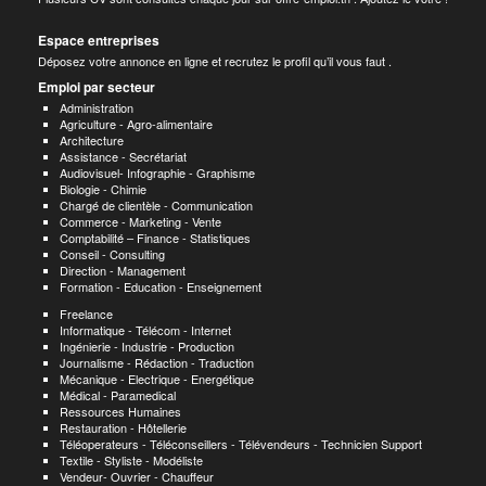
Espace entreprises
Déposez votre annonce en ligne et recrutez le profil qu’il vous faut .
Emploi par secteur
Administration
Agriculture - Agro-alimentaire
Architecture
Assistance - Secrétariat
Audiovisuel- Infographie - Graphisme
Biologie - Chimie
Chargé de clientèle - Communication
Commerce - Marketing - Vente
Comptabilité – Finance - Statistiques
Conseil - Consulting
Direction - Management
Formation - Education - Enseignement
Freelance
Informatique - Télécom - Internet
Ingénierie - Industrie - Production
Journalisme - Rédaction - Traduction
Mécanique - Electrique - Energétique
Médical - Paramedical
Ressources Humaines
Restauration - Hôtellerie
Téléoperateurs - Téléconseillers - Télévendeurs - Technicien Support
Textile - Styliste - Modéliste
Vendeur- Ouvrier - Chauffeur