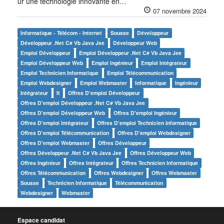
ur une technologie innovante en…
07 novembre 2024
Informatique - Télécom - Internet
Sousse
Développeur
Développeur .net C# Vb Java Jee
Développeur Web
Emploi Développeur
Emploi Développeur .net C# Vb Java Jee
Emploi Développeur Web
Emploi Ingénieur
Emploi Intégrateur
Emploi Technicien Informatique
Emploi Télécommunication
Emploi Webdesigner
Emploi Webmaster
Informatique
Ingénieur
Intégrateur
It
Offres D'emploi Développeur
Offres D'emploi Développeur .net C# Vb Java Jee
Offres D'emploi Développeur Web
Offres D'emploi Ingénieur
Offres D'emploi Intégrateur
Offres D'emploi Technicien Informatique
Offres D'emploi Télécommunication
Offres D'emploi Webdesigner
Offres D'emploi Webmaster
Offres Développeur
Offres Développeur .net C# Vb Java Jee
Offres Développeur Web
Offres Ingénieur
Offres Intégrateur
Offres Technicien Informatique
Offres Télécommunication
Offres Webdesigner
Offres Webmaster
Sousse
Technicien Informatique
Télécommunication
Webdesigner
Webmaster
Espace candidat