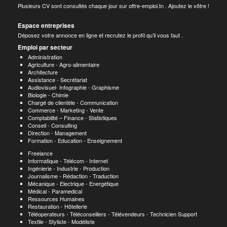
Plusieurs CV sont consultés chaque jour sur offre-emploi.tn . Ajoutez le vôtre !
Espace entreprises
Déposez votre annonce en ligne et recrutez le profil qu’il vous faut .
Emploi par secteur
Administration
Agriculture - Agro-alimentaire
Architecture
Assistance - Secrétariat
Audiovisuel- Infographie - Graphisme
Biologie - Chimie
Chargé de clientèle - Communication
Commerce - Marketing - Vente
Comptabilité – Finance - Statistiques
Conseil - Consulting
Direction - Management
Formation - Education - Enseignement
Freelance
Informatique - Télécom - Internet
Ingénierie - Industrie - Production
Journalisme - Rédaction - Traduction
Mécanique - Electrique - Energétique
Médical - Paramedical
Ressources Humaines
Restauration - Hôtellerie
Téléoperateurs - Téléconseillers - Télévendeurs - Technicien Support
Textile - Styliste - Modéliste