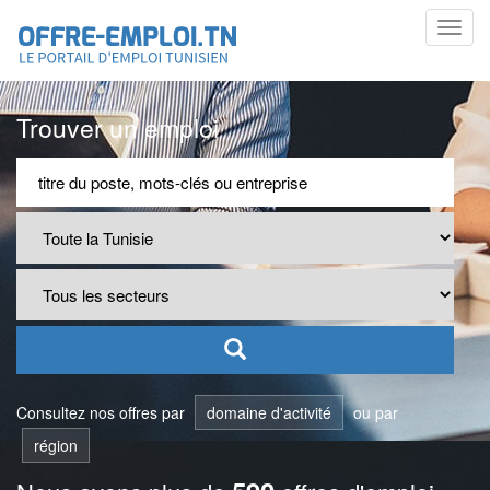
Toggl
navig
Trouver un emploi
Consultez nos offres par
domaine d'activité
ou par
région