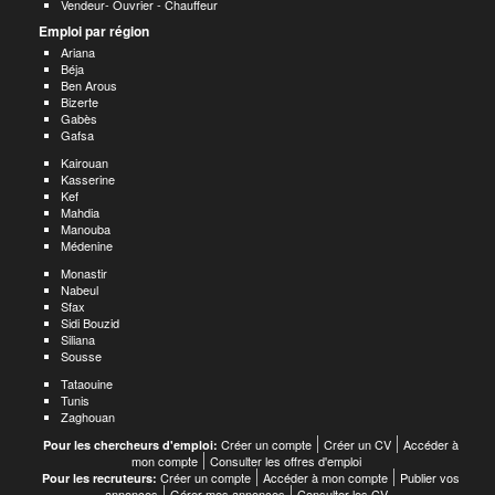
Vendeur- Ouvrier - Chauffeur
Emploi par région
Ariana
Béja
Ben Arous
Bizerte
Gabès
Gafsa
Kairouan
Kasserine
Kef
Mahdia
Manouba
Médenine
Monastir
Nabeul
Sfax
Sidi Bouzid
Siliana
Sousse
Tataouine
Tunis
Zaghouan
Créer un compte
Créer un CV
Accéder à
Pour les chercheurs d'emploi:
mon compte
Consulter les offres d'emploi
Créer un compte
Accéder à mon compte
Publier vos
Pour les recruteurs:
annonces
Gérer mes annonces
Consulter les CV