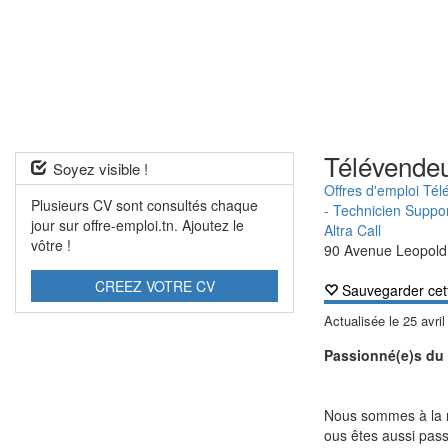
Télévendeu
Soyez visible !
Offres d'emploi Tél
Plusieurs CV sont consultés chaque
- Technicien Suppo
jour sur offre-emploi.tn. Ajoutez le
Altra Call
vôtre !
90 Avenue Leopold
CREEZ VOTRE CV
Sauvegarder cet
Actualisée le
25 avri
Passionné(e)s du 
Nous sommes à la re
ous êtes aussi pass