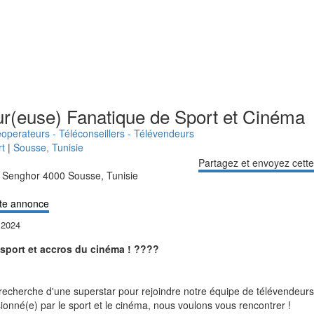
r(euse) Fanatique de Sport et Cinéma
éoperateurs - Téléconseillers - Télévendeurs
rt
|
Sousse
,
Tunisie
Partagez et envoyez cett
 Senghor 4000 Sousse, Tunisie
te annonce
l 2024
sport et accros du cinéma !
????
cherche d'une superstar pour rejoindre notre équipe de télévendeurs ch
ionné(e) par le sport et le cinéma, nous voulons vous rencontrer !