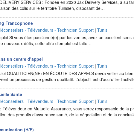
DELIVERY SERVICES : Fondée en 2020 Jax Delivery Services, a su faire
raison des colis sur le territoire Tunisien, disposant de…
ing Francophone
léconseillers - Télévendeurs - Technicien Support
|
Tunis
ploi Si vous êtes passionné(e) par les ventes, avez un excellent sens d
de nouveaux défis, cette offre d’emploi est faite…
ans un centre d’appel
léconseillers - Télévendeurs - Technicien Support
|
Tunis
mploi QUALITICIEN(NE) EN ÉCOUTE DES APPELS devra veiller au bien-
vrent un processus de gestion qualitatif. L’objectif est d’accroître l’activ
uelle Santé
léconseillers - Télévendeurs - Technicien Support
|
Tunis
ue Télévendeur en Mutuelle Assurance, vous serez responsable de la pr
tion des produits d’assurance santé, de la négociation et de la conclu
munication (H/F)