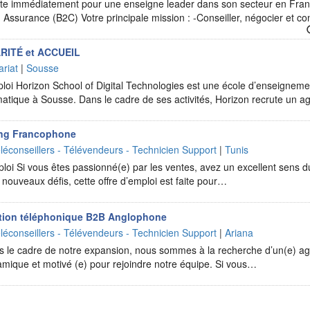
ute immédiatement pour une enseigne leader dans son secteur en Fran
Assurance (B2C) Votre principale mission : -Conseiller, négocier et co
RITÉ et ACCUEIL
ariat
|
Sousse
ploi Horizon School of Digital Technologies est une école d’enseigneme
matique à Sousse. Dans le cadre de ses activités, Horizon recrute un 
ing Francophone
léconseillers - Télévendeurs - Technicien Support
|
Tunis
ploi Si vous êtes passionné(e) par les ventes, avez un excellent sens du
 nouveaux défis, cette offre d’emploi est faite pour…
tion téléphonique B2B Anglophone
léconseillers - Télévendeurs - Technicien Support
|
Ariana
s le cadre de notre expansion, nous sommes à la recherche d’un(e) ag
mique et motivé (e) pour rejoindre notre équipe. Si vous…