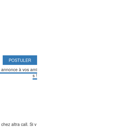
POSTULER
e annonce à vos ami
s !
ez altra call. Si v