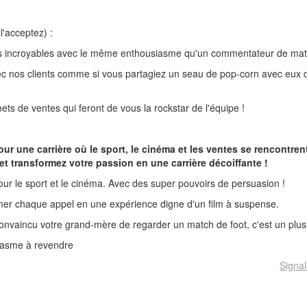
l'acceptez) :
s incroyables avec le même enthousiasme qu'un commentateur de matc
ec nos clients comme si vous partagiez un seau de pop-corn avec eux de
ts de ventes qui feront de vous la rockstar de l'équipe !
r une carrière où le sport, le cinéma et les ventes se rencontren
t transformez votre passion en une carrière décoiffante !
our le sport et le cinéma. Avec des super pouvoirs de persuasion !
rmer chaque appel en une expérience digne d'un film à suspense.
onvaincu votre grand-mère de regarder un match de foot, c'est un plus
iasme à revendre
Signal