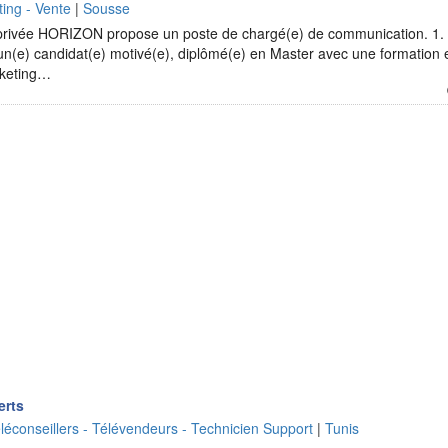
ing - Vente
|
Sousse
 privée HORIZON propose un poste de chargé(e) de communication. 1.
n(e) candidat(e) motivé(e), diplômé(e) en Master avec une formation e
rketing…
erts
léconseillers - Télévendeurs - Technicien Support
|
Tunis