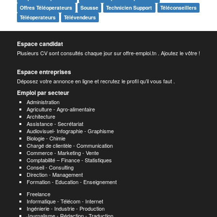
Offres Téléoperateurs
Sousse
Technicien Support
Téléconseillers
Téléoperateurs
Télévendeurs
Espace candidat
Plusieurs CV sont consultés chaque jour sur offre-emploi.tn . Ajoutez le vôtre !
Espace entreprises
Déposez votre annonce en ligne et recrutez le profil qu’il vous faut .
Emploi par secteur
Administration
Agriculture - Agro-alimentaire
Architecture
Assistance - Secrétariat
Audiovisuel- Infographie - Graphisme
Biologie - Chimie
Chargé de clientèle - Communication
Commerce - Marketing - Vente
Comptabilité – Finance - Statistiques
Conseil - Consulting
Direction - Management
Formation - Education - Enseignement
Freelance
Informatique - Télécom - Internet
Ingénierie - Industrie - Production
Journalisme - Rédaction - Traduction