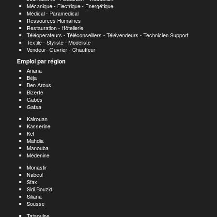
Mécanique - Electrique - Energétique
Médical - Paramedical
Ressources Humaines
Restauration - Hôtellerie
Téléoperateurs - Téléconseillers - Télévendeurs - Technicien Support
Textile - Styliste - Modéliste
Vendeur- Ouvrier - Chauffeur
Emploi par région
Ariana
Béja
Ben Arous
Bizerte
Gabès
Gafsa
Kairouan
Kasserine
Kef
Mahdia
Manouba
Médenine
Monastir
Nabeul
Sfax
Sidi Bouzid
Siliana
Sousse
Tataouine