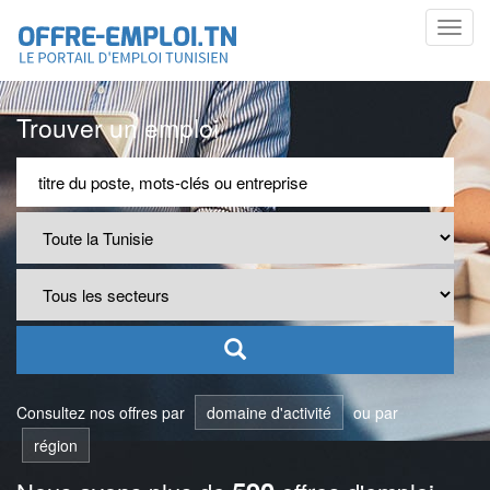
Toggl
navig
Trouver un emploi
Consultez nos offres par
domaine d'activité
ou par
région