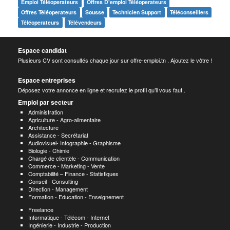
Emploi Téléoperateurs
Offres D'emploi Téléoperateurs
Offres Téléoperateurs
Sousse
Technicien Support
Téléconseillers
Téléoperateurs
Télévendeurs
Espace candidat
Plusieurs CV sont consultés chaque jour sur offre-emploi.tn . Ajoutez le vôtre !
Espace entreprises
Déposez votre annonce en ligne et recrutez le profil qu’il vous faut .
Emploi par secteur
Administration
Agriculture - Agro-alimentaire
Architecture
Assistance - Secrétariat
Audiovisuel- Infographie - Graphisme
Biologie - Chimie
Chargé de clientèle - Communication
Commerce - Marketing - Vente
Comptabilité – Finance - Statistiques
Conseil - Consulting
Direction - Management
Formation - Education - Enseignement
Freelance
Informatique - Télécom - Internet
Ingénierie - Industrie - Production