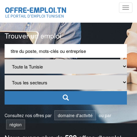
Toggl
navig
Trouver un emploi
Consultez nos offres par
domaine d'activité
ou par
région