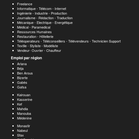
Freelance
Informatique - Télécom - Internet
Ingénierie - Industrie - Production
Journalisme - Rédaction - Traduction
Mécanique - Electrique - Energétique
Médical - Paramedical
Ressources Humaines
Restauration - Hôtellerie
Téléoperateurs - Téléconseillers - Télévendeurs - Technicien Support
Textile - Styliste - Modéliste
Vendeur- Ouvrier - Chauffeur
Emploi par région
Ariana
Béja
Ben Arous
Bizerte
Gabès
Gafsa
Kairouan
Kasserine
Kef
Mahdia
Manouba
Médenine
Monastir
Nabeul
Sfax