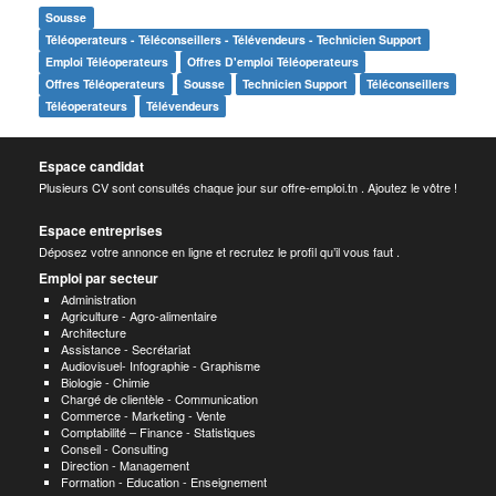
Sousse
Téléoperateurs - Téléconseillers - Télévendeurs - Technicien Support
Emploi Téléoperateurs
Offres D'emploi Téléoperateurs
Offres Téléoperateurs
Sousse
Technicien Support
Téléconseillers
Téléoperateurs
Télévendeurs
Espace candidat
Plusieurs CV sont consultés chaque jour sur offre-emploi.tn . Ajoutez le vôtre !
Espace entreprises
Déposez votre annonce en ligne et recrutez le profil qu’il vous faut .
Emploi par secteur
Administration
Agriculture - Agro-alimentaire
Architecture
Assistance - Secrétariat
Audiovisuel- Infographie - Graphisme
Biologie - Chimie
Chargé de clientèle - Communication
Commerce - Marketing - Vente
Comptabilité – Finance - Statistiques
Conseil - Consulting
Direction - Management
Formation - Education - Enseignement