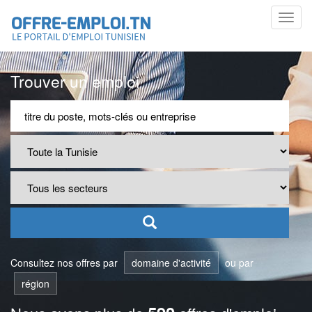
Toggl
navig
Trouver un emploi
Consultez nos offres par
domaine d'activité
ou par
région