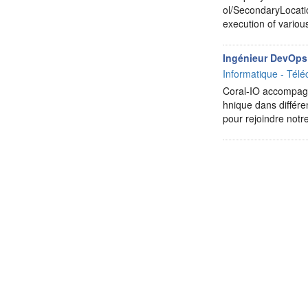
ol/SecondaryLocatio
execution of variou
Ingénieur DevOps
Informatique - Télé
Coral-IO accompagne
hnique dans différe
pour rejoindre not