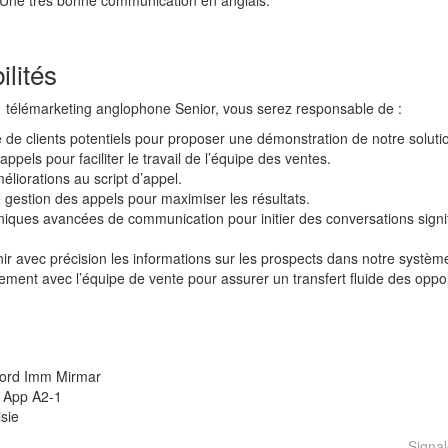
Une très bonne communication en anglais.
lités
) télémarketing anglophone Senior, vous serez responsable de :
e de clients potentiels pour proposer une démonstration de notre soluti
ppels pour faciliter le travail de l’équipe des ventes.
liorations au script d’appel.
gestion des appels pour maximiser les résultats.
hniques avancées de communication pour initier des conversations signif
ir avec précision les informations sur les prospects dans notre systèm
tement avec l’équipe de vente pour assurer un transfert fluide des oppor
Nord Imm Mirmar
, App A2-1
sie
Signal