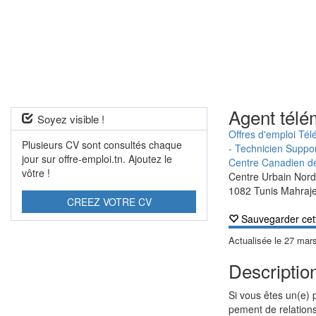
Agent télé
Soyez visible !
Offres d'emploi Tél
Plusieurs CV sont consultés chaque
- Technicien Suppo
jour sur offre-emploi.tn. Ajoutez le
Centre Canadien de
vôtre !
Centre Urbain Nor
1082 Tunis Mahraj
CREEZ VOTRE CV
Sauvegarder cet
Actualisée le
27 mar
Descriptio
Si vous êtes un(e) 
pement de relations