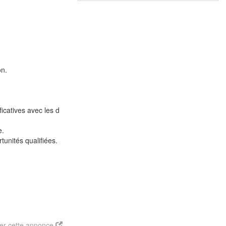
on.
icatives avec les d
e.
tunités qualifiées.
er cette annonce