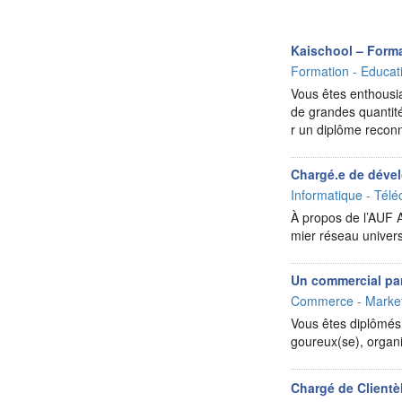
Kaischool – Forma
Formation - Educat
Vous êtes enthousia
de grandes quantité
r un diplôme reco
Chargé.e de dével
Informatique - Télé
À propos de l’AUF A
mier réseau unive
Un commercial pa
Commerce - Market
Vous êtes diplômés 
goureux(se), organi
Chargé de Clientè