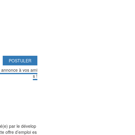
POSTULER
e annonce à vos ami
s !
é(e) par le dévelop
te offre d’emploi es