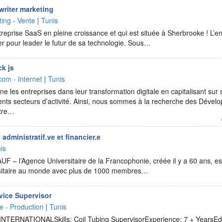
riter marketing
ing - Vente
|
Tunis
reprise SaaS en pleine croissance et qui est située à Sherbrooke ! L’ent
r pour leader le futur de sa technologie. Sous…
ck js
com - Internet
|
Tunis
 les entreprises dans leur transformation digitale en capitalisant sur s
ents secteurs d’activité. Ainsi, nous sommes à la recherche des Dévelo
otre…
dministratif.ve et financier.e
is
UF – l’Agence Universitaire de la Francophonie, créée il y a 60 ans, est
rsitaire au monde avec plus de 1000 membres…
vice Supervisor
ie - Production
|
Tunis
NTERNATIONALSkills: Coil Tubing SupervisorExperience: 7 + YearsEd