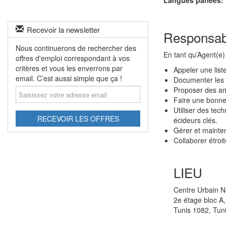
Langues parlées:
Recevoir la newsletter
Responsabi
Nous continuerons de rechercher des
En tant qu’Agent(e
offres d'emploi correspondant à vos
critères et vous les enverrons par
Appeler une list
email. C’est aussi simple que ça !
Documenter les a
Saisissez
Proposer des amé
votre
Faire une bonne 
adresse
Utiliser des tec
email
RECEVOIR LES OFFRES
écideurs clés.
Gérer et mainten
Collaborer étroi
LIEU
Centre Urbain 
2e étage bloc A
Tunis 1082, Tuni