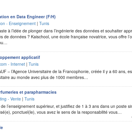
tion en Data Engineer (F/H)
ion - Enseignement
|
Tunis
ste à l’idée de plonger dans l’ingénierie des données et souhaiter ap
s de données ? Kaischool, une école française novatrice, vous offre l’o
nnu…
oppement applicatif
com - Internet
|
Tunis
UF – l’Agence Universitaire de la Francophonie, créée il y a 60 ans, est
rsitaire au monde avec plus de 1000 membres…
rfumeries et parapharmacies
ing - Vente
|
Tunis
de l’enseignement supérieur, et justifiez de 1 à 3 ans dans un poste sim
sé(e), ponctuel(le), vous avez le sens de la responsabilité vous…
le