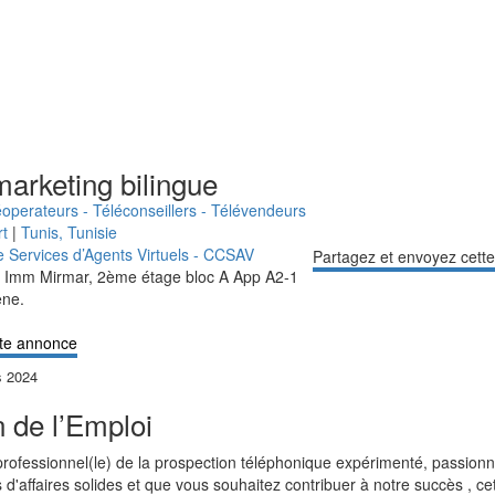
marketing bilingue
éoperateurs - Téléconseillers - Télévendeurs
rt
|
Tunis
,
Tunisie
 Services d’Agents Virtuels - CCSAV
Partagez et envoyez cett
d Imm Mirmar, 2ème étage bloc A App A2-1
ene.
te annonce
s 2024
n de l’Emploi
professionnel(le) de la prospection téléphonique expérimenté, passionn
 d'affaires solides et que vous souhaitez contribuer à notre succès , cet