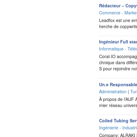
Rédacteur – Copyw
Commerce - Market
Leadfox est une ent
herche de copywrite
Ingénieur Full sta
Informatique - Télé
Coral-IO accompagne
chnique dans différ
S pour rejoindre n
Un.e Responsable a
Administration
|
Tun
À propos de l’AUF A
mier réseau unive
Coiled Tubing Ser
Ingénierie - Industr
Company: ALRAKI I