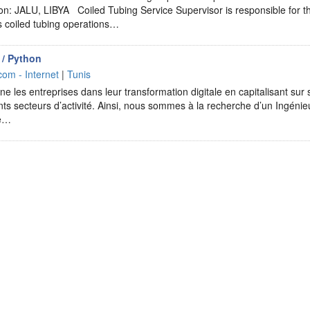
n: JALU, LIBYA Coiled Tubing Service Supervisor is responsible for the
s coiled tubing operations…
 / Python
com - Internet
|
Tunis
 les entreprises dans leur transformation digitale en capitalisant sur 
nts secteurs d’activité. Ainsi, nous sommes à la recherche d’un Ingén
re…