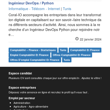
Ingénieur DevOps / Python
Informatique - Télécom - Internet
|
Tunis
Coral-IO accompagne les entreprises dans leur transformat
ion digitale en capitalisant sur son savoir–faire technique da
ns différents secteurs d’activité. Ainsi, nous sommes à la re
cherche d’un Ingénieur DevOps Python pour rejoindre notr
e…
22 janvier 2024
Comptabilité – Finance - Statistiques
Tunis
Comptabilité Et Finance
Emploi Comptabilité Et Finance
Offres Comptabilité Et Finance
Offres D'emploi Comptabilité Et Finance
Tunis
Espace candidat
Plusieurs CV sont consultés chaque jour sur offre-emploi.tn . Ajoutez le vôtre !
Espace entreprises
Déposez votre annonce en ligne et recrutez le profil qu’il vous faut .
Emploi par secteur
Administration
Agriculture - Agro-alimentaire