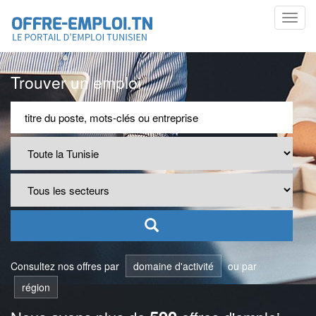
Toggl
navig
Trouver un emploi
Consultez nos offres par
domaine d'activité
ou par
région