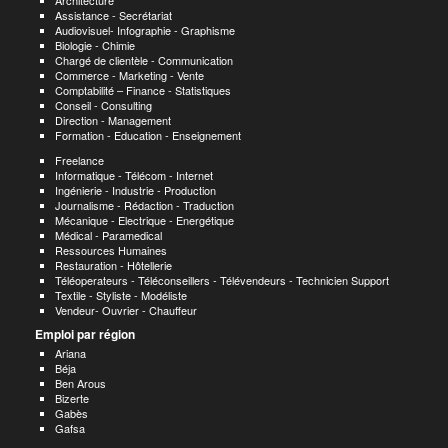
Architecture
Assistance - Secrétariat
Audiovisuel- Infographie - Graphisme
Biologie - Chimie
Chargé de clientèle - Communication
Commerce - Marketing - Vente
Comptabilité – Finance - Statistiques
Conseil - Consulting
Direction - Management
Formation - Education - Enseignement
Freelance
Informatique - Télécom - Internet
Ingénierie - Industrie - Production
Journalisme - Rédaction - Traduction
Mécanique - Electrique - Energétique
Médical - Paramedical
Ressources Humaines
Restauration - Hôtellerie
Téléoperateurs - Téléconseillers - Télévendeurs - Technicien Support
Textile - Styliste - Modéliste
Vendeur- Ouvrier - Chauffeur
Emploi par région
Ariana
Béja
Ben Arous
Bizerte
Gabès
Gafsa