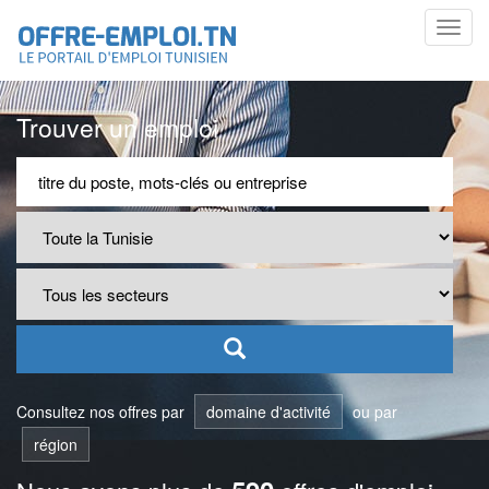
Toggl
navig
Trouver un emploi
Consultez nos offres par
domaine d'activité
ou par
région