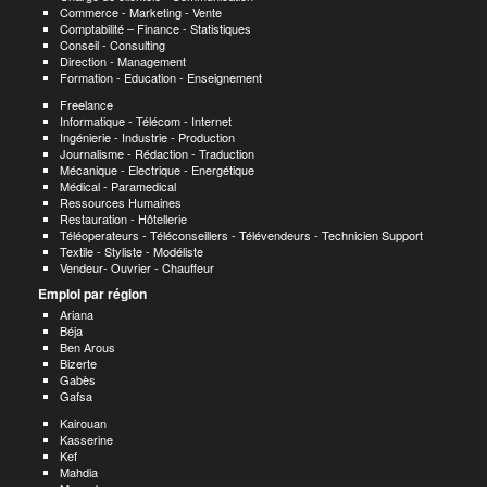
Commerce - Marketing - Vente
Comptabilité – Finance - Statistiques
Conseil - Consulting
Direction - Management
Formation - Education - Enseignement
Freelance
Informatique - Télécom - Internet
Ingénierie - Industrie - Production
Journalisme - Rédaction - Traduction
Mécanique - Electrique - Energétique
Médical - Paramedical
Ressources Humaines
Restauration - Hôtellerie
Téléoperateurs - Téléconseillers - Télévendeurs - Technicien Support
Textile - Styliste - Modéliste
Vendeur- Ouvrier - Chauffeur
Emploi par région
Ariana
Béja
Ben Arous
Bizerte
Gabès
Gafsa
Kairouan
Kasserine
Kef
Mahdia