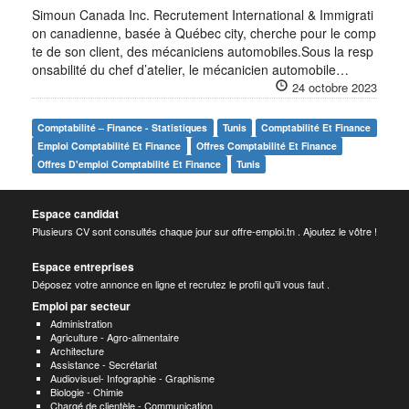
Simoun Canada Inc. Recrutement International & Immigrati
on canadienne, basée à Québec city, cherche pour le comp
te de son client, des mécaniciens automobiles.Sous la resp
onsabilité du chef d’atelier, le mécanicien automobile…
24 octobre 2023
Comptabilité – Finance - Statistiques
Tunis
Comptabilité Et Finance
Emploi Comptabilité Et Finance
Offres Comptabilité Et Finance
Offres D'emploi Comptabilité Et Finance
Tunis
Espace candidat
Plusieurs CV sont consultés chaque jour sur offre-emploi.tn . Ajoutez le vôtre !
Espace entreprises
Déposez votre annonce en ligne et recrutez le profil qu’il vous faut .
Emploi par secteur
Administration
Agriculture - Agro-alimentaire
Architecture
Assistance - Secrétariat
Audiovisuel- Infographie - Graphisme
Biologie - Chimie
Chargé de clientèle - Communication