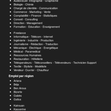
Audiovisuel- Infographie - Graphisme
Biologie - Chimie
Chargé de clientèle - Communication
Commerce - Marketing - Vente
Comptabilité – Finance - Statistiques
Conseil - Consulting
Direction - Management
Formation - Education - Enseignement
Freelance
Informatique - Télécom - Internet
Ingénierie - Industrie - Production
Journalisme - Rédaction - Traduction
Mécanique - Electrique - Energétique
Médical - Paramedical
Ressources Humaines
Restauration - Hôtellerie
Téléoperateurs - Téléconseillers - Télévendeurs - Technicien Support
Textile - Styliste - Modéliste
Vendeur- Ouvrier - Chauffeur
Emploi par région
Ariana
Béja
Ben Arous
Bizerte
Gabès
Gafsa
Kairouan
Kasserine