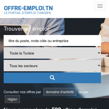
Toggl
navig
Trouver un emploi
Consultez nos offres par
domaine d'activité
ou par
région