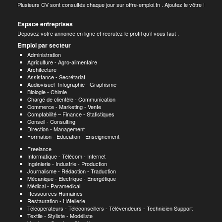
Plusieurs CV sont consultés chaque jour sur offre-emploi.tn . Ajoutez le vôtre !
Espace entreprises
Déposez votre annonce en ligne et recrutez le profil qu’il vous faut .
Emploi par secteur
Administration
Agriculture - Agro-alimentaire
Architecture
Assistance - Secrétariat
Audiovisuel- Infographie - Graphisme
Biologie - Chimie
Chargé de clientèle - Communication
Commerce - Marketing - Vente
Comptabilité – Finance - Statistiques
Conseil - Consulting
Direction - Management
Formation - Education - Enseignement
Freelance
Informatique - Télécom - Internet
Ingénierie - Industrie - Production
Journalisme - Rédaction - Traduction
Mécanique - Electrique - Energétique
Médical - Paramedical
Ressources Humaines
Restauration - Hôtellerie
Téléoperateurs - Téléconseillers - Télévendeurs - Technicien Support
Textile - Styliste - Modéliste