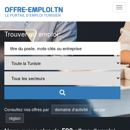
Toggl
navig
Trouver un emploi
Consultez nos offres par
domaine d'activité
ou par
région