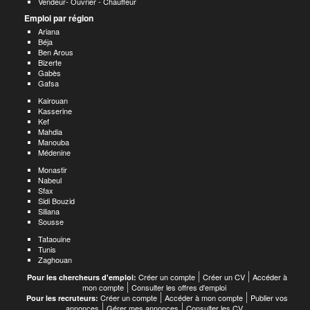
Vendeur- Ouvrier - Chauffeur
Emploi par région
Ariana
Béja
Ben Arous
Bizerte
Gabès
Gafsa
Kairouan
Kasserine
Kef
Mahdia
Manouba
Médenine
Monastir
Nabeul
Sfax
Sidi Bouzid
Siliana
Sousse
Tataouine
Tunis
Zaghouan
Créer un compte
Créer un CV
Accéder à
Pour les chercheurs d'emploi:
mon compte
Consulter les offres d'emploi
Créer un compte
Accéder à mon compte
Publier vos
Pour les recruteurs:
annonces
Gérer mes annonces
Consulter les CV