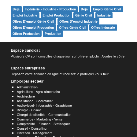
Béja
Ingénierie - Industrie - Production
Béja
Emploi Génie Civil
Emploi Industrie
Emploi Production
Génie Civil
Industrie
Offres D'emploi Génie Civil
Offres D'emploi Industrie
Offres D'emploi Production
Offres Génie Civil
Offres Industrie
Offres Production
Production
Espace candidat
Plusieurs CV sont consultés chaque jour sur offre-emploi.tn . Ajoutez le vôtre !
Espace entreprises
Déposez votre annonce en ligne et recrutez le profil qu’il vous faut .
Emploi par secteur
Administration
Agriculture - Agro-alimentaire
Architecture
Assistance - Secrétariat
Audiovisuel- Infographie - Graphisme
Biologie - Chimie
Chargé de clientèle - Communication
Commerce - Marketing - Vente
Comptabilité – Finance - Statistiques
Conseil - Consulting
Direction - Management