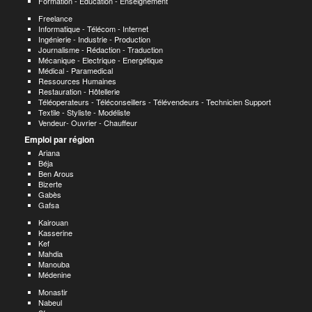
Formation - Education - Enseignement
Freelance
Informatique - Télécom - Internet
Ingénierie - Industrie - Production
Journalisme - Rédaction - Traduction
Mécanique - Electrique - Energétique
Médical - Paramedical
Ressources Humaines
Restauration - Hôtellerie
Téléoperateurs - Téléconseillers - Télévendeurs - Technicien Support
Textile - Styliste - Modéliste
Vendeur- Ouvrier - Chauffeur
Emploi par région
Ariana
Béja
Ben Arous
Bizerte
Gabès
Gafsa
Kairouan
Kasserine
Kef
Mahdia
Manouba
Médenine
Monastir
Nabeul