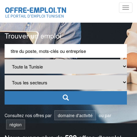
Toggl
navig
Trouver un emploi
Consultez nos offres par
domaine d'activité
ou par
région