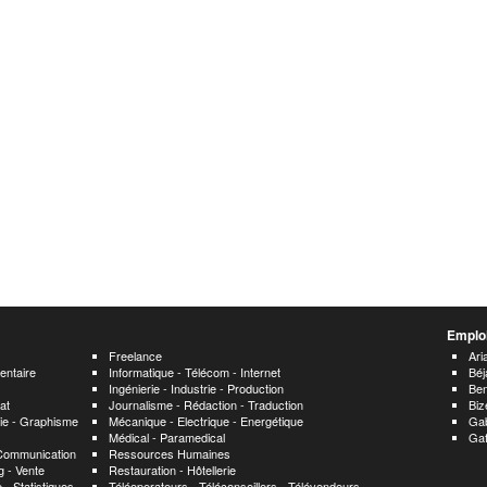
Emploi
Freelance
Ari
entaire
Informatique - Télécom - Internet
Béj
Ingénierie - Industrie - Production
Ben
at
Journalisme - Rédaction - Traduction
Biz
hie - Graphisme
Mécanique - Electrique - Energétique
Ga
Médical - Paramedical
Ga
 Communication
Ressources Humaines
 - Vente
Restauration - Hôtellerie
 - Statistiques
Téléoperateurs - Téléconseillers - Télévendeurs -