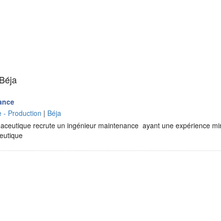
 Béja
ance
e - Production
|
Béja
maceutique recrute un ingénieur maintenance ayant une expérience mi
eutique