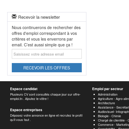
Recevoir la newsletter
Nous continuerons de rechercher des
offres d'emploi correspondant à vos
critères et vous les enverrons par
email. C’est aussi simple que ça !
Saisissez
votre
adresse
email
RECEVOIR LES OFFRES
Espace candidat
Emploi par secteur
Plusieurs CV sont consultés chaque jour sur offre-
Administration
emploi.tn . Ajoutez le vôtre !
Agriculture - Agro-alim
Architecture
Assistance - Secrétari
Espace entreprises
Audiovisuel- Infograp
Déposez votre annonce en ligne et recrutez le profil
Biologie - Chimie
qu’il vous faut .
Chargé de clientèle -
Commerce - Marketing
Comptabilité – Finance