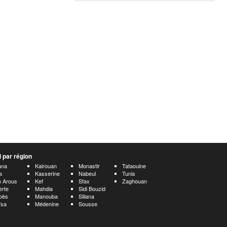
 par région
ana
Kairouan
Monastir
Tataouine
a
Kasserine
Nabeul
Tunis
 Arous
Kef
Sfax
Zaghouan
erte
Mahdia
Sidi Bouzid
bès
Manouba
Siliana
fsa
Médenine
Sousse