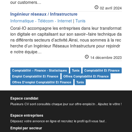
our customers…
02 avril 2024
Ingénieur réseaux / Infrastructure
Informatique - Télécom - Internet
|
Tunis
Coral-IO accompagne les entreprises dans leur transformat
ion digitale en capitalisant sur son savoir–faire technique da
ns différents secteurs d’activité.Ainsi, nous sommes à la rec
herche d’un Ingénieur Réseaux Infrastructure pour rejoindr
e notre équipe…
14 décembre 2023
Comptabilité – Finance - Statistiques
Tunis
Comptabilité Et Finance
Emploi Comptabilité Et Finance
Offres Comptabilité Et Finance
Offres D'emploi Comptabilité Et Finance
Tunis
Espace candidat
Plusieurs CV sont consultés chaque jour sur offre-emploi.tn . Ajoutez le vôtre !
Espace entreprises
Déposez votre annonce en ligne et recrutez le profil qu’il vous faut .
Emploi par secteur