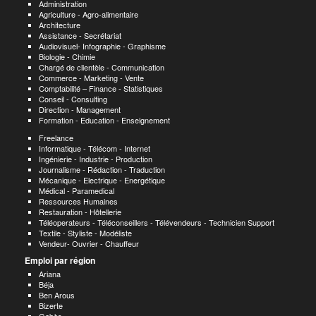
Administration
Agriculture - Agro-alimentaire
Architecture
Assistance - Secrétariat
Audiovisuel- Infographie - Graphisme
Biologie - Chimie
Chargé de clientèle - Communication
Commerce - Marketing - Vente
Comptabilité – Finance - Statistiques
Conseil - Consulting
Direction - Management
Formation - Education - Enseignement
Freelance
Informatique - Télécom - Internet
Ingénierie - Industrie - Production
Journalisme - Rédaction - Traduction
Mécanique - Electrique - Energétique
Médical - Paramedical
Ressources Humaines
Restauration - Hôtellerie
Téléoperateurs - Téléconseillers - Télévendeurs - Technicien Support
Textile - Styliste - Modéliste
Vendeur- Ouvrier - Chauffeur
Emploi par région
Ariana
Béja
Ben Arous
Bizerte