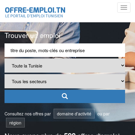
Toggl
navig
Trouver un emploi
Consultez nos offres par
domaine d'activité
ou par
région