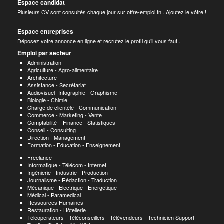
Espace candidat
Plusieurs CV sont consultés chaque jour sur offre-emploi.tn . Ajoutez le vôtre !
Espace entreprises
Déposez votre annonce en ligne et recrutez le profil qu’il vous faut .
Emploi par secteur
Administration
Agriculture - Agro-alimentaire
Architecture
Assistance - Secrétariat
Audiovisuel- Infographie - Graphisme
Biologie - Chimie
Chargé de clientèle - Communication
Commerce - Marketing - Vente
Comptabilité – Finance - Statistiques
Conseil - Consulting
Direction - Management
Formation - Education - Enseignement
Freelance
Informatique - Télécom - Internet
Ingénierie - Industrie - Production
Journalisme - Rédaction - Traduction
Mécanique - Electrique - Energétique
Médical - Paramedical
Ressources Humaines
Restauration - Hôtellerie
Téléoperateurs - Téléconseillers - Télévendeurs - Technicien Support