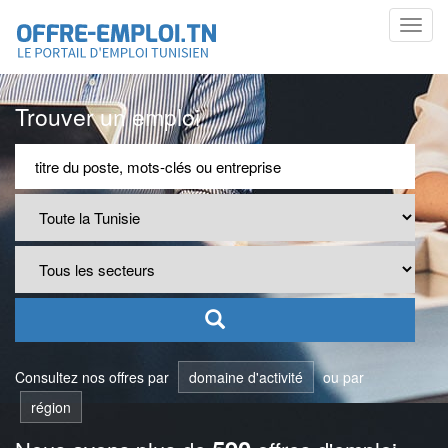
Toggl
navig
Trouver un emploi
Consultez nos offres par
domaine d'activité
ou par
région