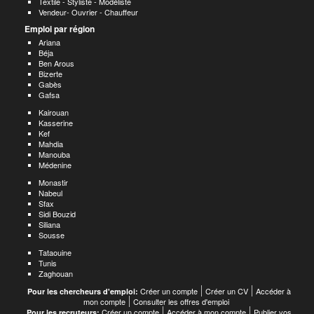
Textile - Styliste - Modéliste
Vendeur- Ouvrier - Chauffeur
Emploi par région
Ariana
Béja
Ben Arous
Bizerte
Gabès
Gafsa
Kairouan
Kasserine
Kef
Mahdia
Manouba
Médenine
Monastir
Nabeul
Sfax
Sidi Bouzid
Siliana
Sousse
Tataouine
Tunis
Zaghouan
Créer un compte
Créer un CV
Accéder à
Pour les chercheurs d'emploi:
mon compte
Consulter les offres d'emploi
Créer un compte
Accéder à mon compte
Publier vos
Pour les recruteurs: