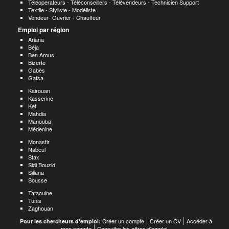
Téléoperateurs - Téléconseillers - Télévendeurs - Technicien Support
Textile - Styliste - Modéliste
Vendeur- Ouvrier - Chauffeur
Emploi par région
Ariana
Béja
Ben Arous
Bizerte
Gabès
Gafsa
Kairouan
Kasserine
Kef
Mahdia
Manouba
Médenine
Monastir
Nabeul
Sfax
Sidi Bouzid
Siliana
Sousse
Tataouine
Tunis
Zaghouan
Créer un compte
Créer un CV
Accéder à
Pour les chercheurs d'emploi:
mon compte
Consulter les offres d'emploi