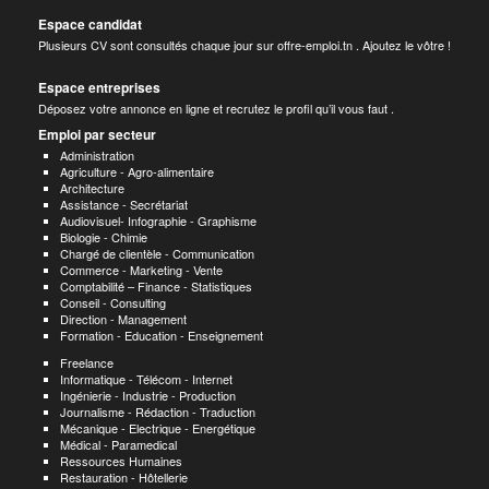
Espace candidat
Plusieurs CV sont consultés chaque jour sur offre-emploi.tn . Ajoutez le vôtre !
Espace entreprises
Déposez votre annonce en ligne et recrutez le profil qu’il vous faut .
Emploi par secteur
Administration
Agriculture - Agro-alimentaire
Architecture
Assistance - Secrétariat
Audiovisuel- Infographie - Graphisme
Biologie - Chimie
Chargé de clientèle - Communication
Commerce - Marketing - Vente
Comptabilité – Finance - Statistiques
Conseil - Consulting
Direction - Management
Formation - Education - Enseignement
Freelance
Informatique - Télécom - Internet
Ingénierie - Industrie - Production
Journalisme - Rédaction - Traduction
Mécanique - Electrique - Energétique
Médical - Paramedical
Ressources Humaines
Restauration - Hôtellerie