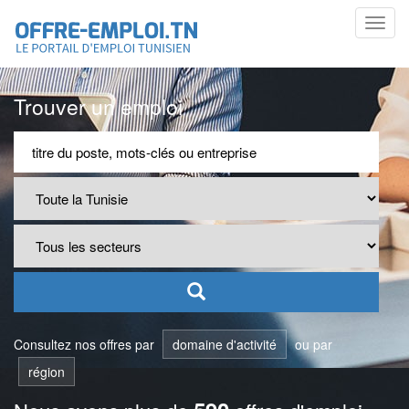
Toggl
navig
Trouver un emploi
Consultez nos offres par
domaine d'activité
ou par
région