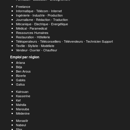
Freelance
Informatique - Télécom - Internet
Ingénierie - Industrie - Production
Journalisme - Rédaction - Traduction
Mécanique - Electrique - Energétique
Médical - Paramedical
Ressources Humaines
Restauration - Hôtellerie
Téléoperateurs - Téléconseillers - Télévendeurs - Technicien Support
Textile - Styliste - Modéliste
Vendeur- Ouvrier - Chauffeur
Emploi par région
Ariana
Béja
Ben Arous
Bizerte
Gabès
Gafsa
Kairouan
Kasserine
Kef
Mahdia
Manouba
Médenine
Monastir
Nabeul
Sfax