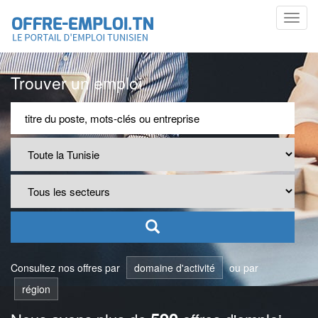
Toggl
navig
Trouver un emploi
Consultez nos offres par
domaine d'activité
ou par
région