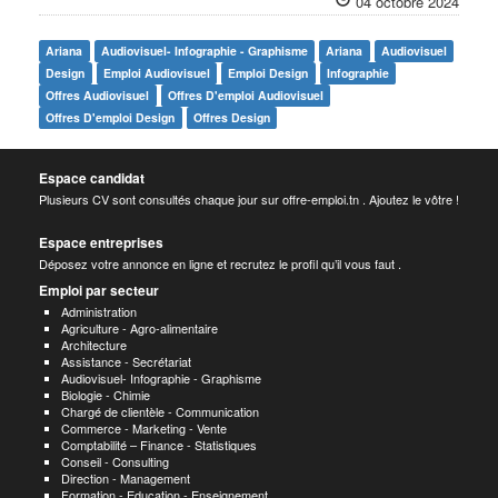
04 octobre 2024
Ariana
Audiovisuel- Infographie - Graphisme
Ariana
Audiovisuel
Design
Emploi Audiovisuel
Emploi Design
Infographie
Offres Audiovisuel
Offres D'emploi Audiovisuel
Offres D'emploi Design
Offres Design
Espace candidat
Plusieurs CV sont consultés chaque jour sur offre-emploi.tn . Ajoutez le vôtre !
Espace entreprises
Déposez votre annonce en ligne et recrutez le profil qu’il vous faut .
Emploi par secteur
Administration
Agriculture - Agro-alimentaire
Architecture
Assistance - Secrétariat
Audiovisuel- Infographie - Graphisme
Biologie - Chimie
Chargé de clientèle - Communication
Commerce - Marketing - Vente
Comptabilité – Finance - Statistiques
Conseil - Consulting
Direction - Management
Formation - Education - Enseignement