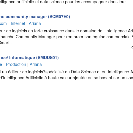
elligence artificielle et data science pour les accompagner dans leur…
che community manager (SCM07E0)
com - Internet
|
Ariana
ur de logiciels en forte croissance dans le domaine de l’Intelligence Arti
embauche Community Manager pour renforcer son équipe commerciale.V
e Smart…
ence/ Informatique (SMDDS01)
ie - Production
|
Ariana
n éditeur de logiciels?spécialisé en Data Science et en Intelligence Art
d’Intelligence Artificielle à haute valeur ajoutée en se basant sur un s