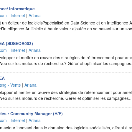
nce/ Informatique
com - Internet
|
Ariana
n éditeur de logiciels?spécialisé en Data Science et en Intelligence Art
d’Intelligence Artificielle à haute valeur ajoutée en se basant sur un s
SEA (SDSEOA003)
com - Internet
|
Ariana
velopper et mettre en œuvre des stratégies de référencement pour amél
 Web sur les moteurs de recherche.? Gérer et optimiser les campagne
SEA
ing - Vente
|
Ariana
lopper et mettre en œuvre des stratégies de référencement pour améli
 Web sur les moteurs de recherche. Gérer et optimiser les campagnes
udes : Community Manager (H/F)
com - Internet
|
Ariana
 acteur innovant dans le domaine des logiciels spécialisés, offrant à se