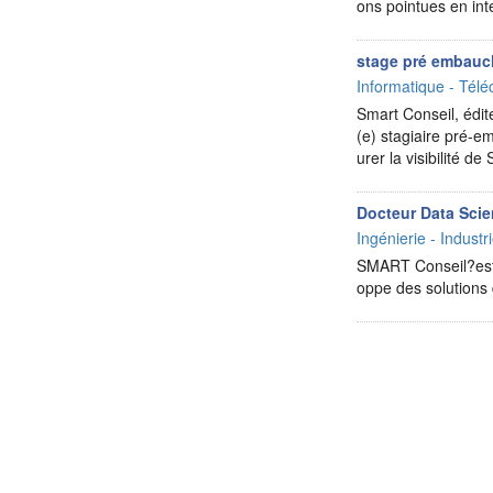
ons pointues en int
stage pré embau
Informatique - Télé
Smart Conseil, édite
(e) stagiaire pré-
urer la visibilité d
Docteur Data Sci
Ingénierie - Industr
SMART Conseil?est u
oppe des solutions 