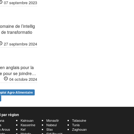
07 septembre 2023
omaine de l’intellig
s de transformatio
27 septembre 2024
en anglais pour la
ce pour se joindre…
04 octobre 2024
ploi Agro-Alimentaire
 par région
ana
Kairouan
Monastir
Tataouine
a
Kasserine
Nabeul
Tunis
 Arous
Kef
Sfax
Zaghouan
erte
Mahdia
Sidi Bouzid