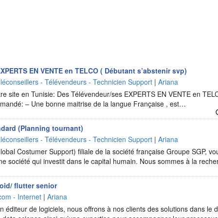
EXPERTS EN VENTE en TELCO ( Débutant s’abstenir svp)
léconseillers - Télévendeurs - Technicien Support
|
Ariana
tre site en Tunisie: Des Télévendeur/ses EXPERTS EN VENTE en TELC
 demandé: – Une bonne maitrise de la langue Française , est…
ndard (Planning tournant)
léconseillers - Télévendeurs - Technicien Support
|
Ariana
obal Costumer Support) filiale de la société française Groupe SGP, vo
une société qui investit dans le capital humain. Nous sommes à la rec
id/ flutter senior
com - Internet
|
Ariana
 éditeur de logiciels, nous offrons à nos clients des solutions dans le d