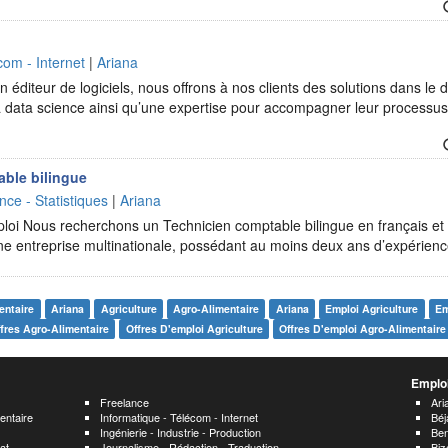
com - Internet
|
Ariana
 éditeur de logiciels, nous offrons à nos clients des solutions dans le d
t la data science ainsi qu’une expertise pour accompagner leur processu
ble bilingue
nce - Statistiques
|
Ariana
ploi Nous recherchons un Technicien comptable bilingue en français et 
une entreprise multinationale, possédant au moins deux ans d’expérien
entaire
Ariana
Agriculture
Agro-Alimentaire
Ariana
Emploi Agriculture
Em
fres Agro-Alimentaire
Offres D'emploi Agriculture
Offres D'emploi Agro-Alimentaire
Emploi
Freelance
Ari
entaire
Informatique - Télécom - Internet
Béj
Ingénierie - Industrie - Production
Ben
at
Journalisme - Rédaction - Traduction
Biz