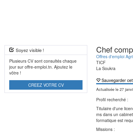
Chef comp
Soyez visible !
Offres d'emploi Agri
Plusieurs CV sont consultés chaque
TICF
jour sur offre-emploi.tn. Ajoutez le
La Soukra
vôtre !
Sauvegarder cet
CREEZ VOTRE CV
Actualisée le
27 janv
Profil recherché :
Titulaire d'une lic
ms dans un cabinet 
formatique est requ
Missions :