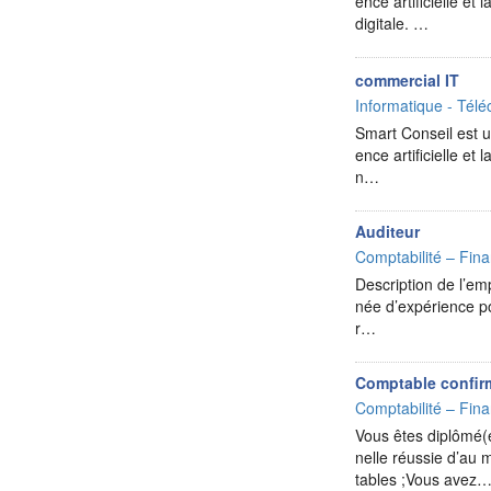
ence artificielle e
digitale. …
commercial IT
Informatique - Télé
Smart Conseil est un
ence artificielle e
n…
Auditeur
Comptabilité – Fina
Description de l’e
née d’expérience po
r…
Comptable confir
Comptabilité – Fina
Vous êtes diplômé(
nelle réussie d’au
tables ;Vous avez