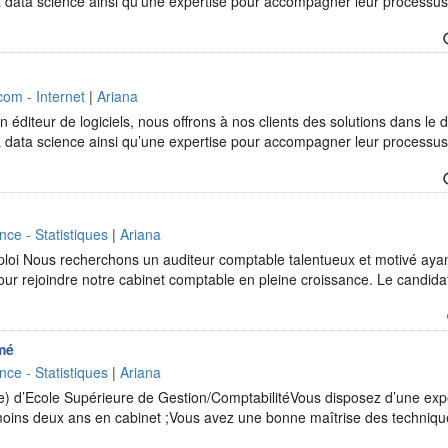
t la data science ainsi qu’une expertise pour accompagner leur processu
com - Internet
|
Ariana
 éditeur de logiciels, nous offrons à nos clients des solutions dans le d
t la data science ainsi qu’une expertise pour accompagner leur processu
nce - Statistiques
|
Ariana
mploi Nous recherchons un auditeur comptable talentueux et motivé aya
ur rejoindre notre cabinet comptable en pleine croissance. Le candidat
mé
nce - Statistiques
|
Ariana
e) d’Ecole Supérieure de Gestion/ComptabilitéVous disposez d’une exp
 moins deux ans en cabinet ;Vous avez une bonne maîtrise des techni
…