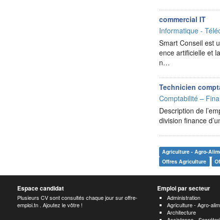
commercial IT
Informatique - Télé
Smart Conseil est un
ence artificielle e
n…
Technicien compta
Comptabilité – Fina
Description de l’em
division finance d’
Agriculture - Agro-Alim
Offres Agriculture
Of
Espace candidat
Emploi par secteur
Plusieurs CV sont consultés chaque jour sur offre-
Administration
emploi.tn . Ajoutez le vôtre !
Agriculture - Agro-alim
Architecture
Assistance - Secrétari