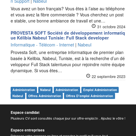
n Support
|
Nabeul
Vous avez un bon français? Vous êtes à l’aise au téléphone
et vous avez la fibre commerciale ? Vous cherchez un post
e stable, une bonne ambiance de travail et une…
31 octobre 2024
PROVESTA SOFT Société de développement informatiq
ue Kélibia Nabeul Tunisie: Full Stack developer
Informatique - Télécom - Internet
|
Nabeul
Provesta Soft, une entreprise informatique de premier plan
basée à Kelibia, Nabeul, Tunisie, est à la recherche d’un dé
veloppeur Full Stack talentueux pour rejoindre notre équipe
dynamique. Si vous êtes…
22 septembre 2023
Administration
Nabeul
Administration
Emploi Administration
Nabeul
Offres Administration
Offres D'emploi Administration
Espace candidat
Plusieurs CV sont consultés chaque jour sur offre-emploi.tn . Ajoutez le vôtre !
Espace entreprises
Déposez votre annonce en ligne et recrutez le profil qu’il vous faut .