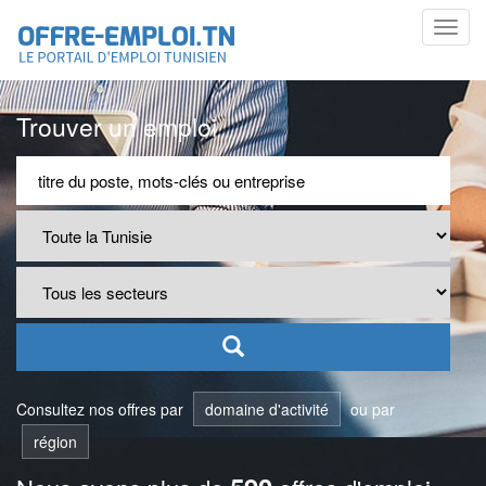
Toggl
navig
Trouver un emploi
Consultez nos offres par
domaine d'activité
ou par
région