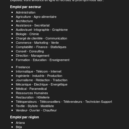
Emploi par secteur
Administration
Agriculture - Agro-alimentaire
Architecture
Assistance - Secrétariat
Audiovisuel- Infographie - Graphisme
Biologie - Chimie
Chargé de clientèle - Communication
Commerce - Marketing - Vente
Comptabilité – Finance - Statistiques
Conseil - Consulting
Direction - Management
Formation - Education - Enseignement
Freelance
Informatique - Télécom - Internet
Ingénierie - Industrie - Production
Journalisme - Rédaction - Traduction
Mécanique - Electrique - Energétique
Médical - Paramedical
Ressources Humaines
Restauration - Hôtellerie
Téléoperateurs - Téléconseillers - Télévendeurs - Technicien Support
Textile - Styliste - Modéliste
Vendeur- Ouvrier - Chauffeur
Emploi par région
Ariana
Béja