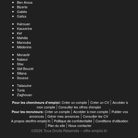
Ben Arous
Bizerte
Gabès
Gafsa
Kairouan
Kasserine
Kef
Mahdia
Manouba
Médenine
Monastir
Nabeul
Sfax
Sidi Bouzid
Siliana
Sousse
Tataouine
Tunis
Zaghouan
Créer un compte
Créer un CV
Accéder à
Pour les chercheurs d'emploi:
mon compte
Consulter les offres d'emploi
Créer un compte
Accéder à mon compte
Publier vos
Pour les recruteurs:
annonces
Gérer mes annonces
Consulter les CV
A propos deoffre-emploi.tn
Politique de confidentialité
Conditions d'utilisation
Plan du site
Nous contacter
©2026 Tous Droits Réservés – offre-emploi.tn