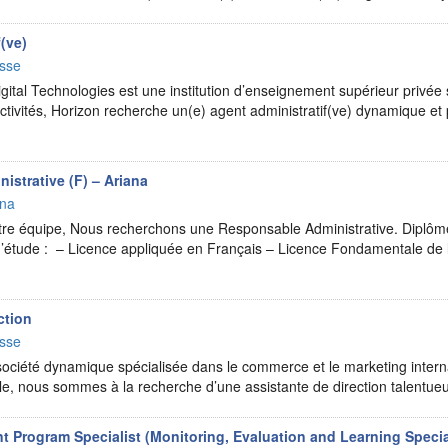
(ve)
sse
gital Technologies est une institution d’enseignement supérieur privée
ctivités, Horizon recherche un(e) agent administratif(ve) dynamique et 
strative (F) – Ariana
ana
otre équipe, Nous recherchons une Responsable Administrative. Diplôme
d’étude : – Licence appliquée en Français – Licence Fondamentale de la
ction
sse
iété dynamique spécialisée dans le commerce et le marketing internat
e, nous sommes à la recherche d’une assistante de direction talentue
Program Specialist (Monitoring, Evaluation and Learning Specia