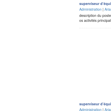
superviseur d’équ
Administration
|
Ari
description du poste
os activités princip
superviseur d’équ
Administration
|
Ari