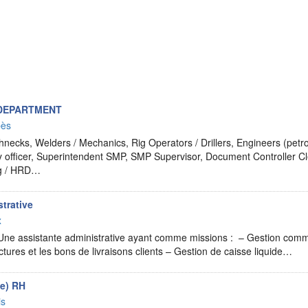
 DEPARTMENT
ès
necks, Welders / Mechanics, Rig Operators / Drillers, Engineers (pet
ty officer, Superintendent SMP, SMP Supervisor, Document Controller 
ng / HRD…
trative
x
ne assistante administrative ayant comme missions : – Gestion comme
actures et les bons de livraisons clients – Gestion de caisse liquide…
ce) RH
is