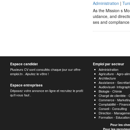
Administration
|
Tun
As the Mission s Mon
uidance, and direct
ses and complianc
Espace candidat
Emploi par secteur
Plusieurs CV sont consultés chaque jour sur offre-
Administration
emploi.tn . Ajoutez le vôtre !
Agriculture - Agro-alim
Architecture
Assistance - Secrétari
Espace entreprises
Audiovisuel- Infograp
Déposez votre annonce en ligne et recrutez le profil
Biologie - Chimie
qu’il vous faut .
Chargé de clientèle -
Commerce - Marketing
Comptabilité – Finance
Conseil - Consulting
Direction - Manageme
Formation - Educatio
Pour les che
Pour les recruteu