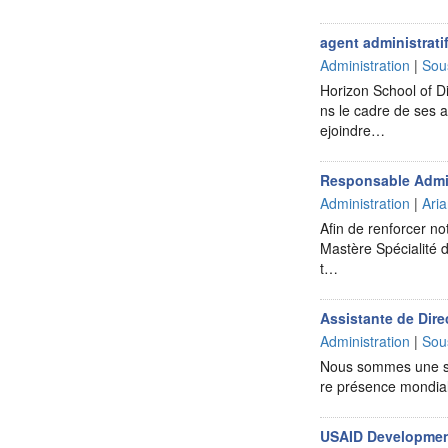
agent administratif
Administration
|
Sou
Horizon School of Di
ns le cadre de ses a
ejoindre…
Responsable Admini
Administration
|
Ari
Afin de renforcer n
Mastère Spécialité 
t…
Assistante de Dire
Administration
|
Sou
Nous sommes une soc
re présence mondial
USAID Development 