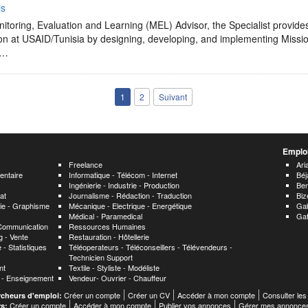
is
itoring, Evaluation and Learning (MEL) Advisor, the Specialist provid
ion at USAID/Tunisia by designing, developing, and implementing Miss
e…
1
2
Suivant
Emploi
Freelance
Ari
entaire
Informatique - Télécom - Internet
Béj
Ingénierie - Industrie - Production
Ben
at
Journalisme - Rédaction - Traduction
Biz
hie - Graphisme
Mécanique - Electrique - Energétique
Ga
Médical - Paramedical
Ga
 Communication
Ressources Humaines
 - Vente
Restauration - Hôtellerie
 - Statistiques
Téléoperateurs - Téléconseillers - Télévendeurs -
Technicien Support
nt
Textile - Styliste - Modéliste
n - Enseignement
Vendeur- Ouvrier - Chauffeur
Créer un compte
Créer un CV
Accéder à mon compte
Consulter les
rcheurs d'emploi:
Créer un compte
Accéder à mon compte
Publier vos annonces
Gérer mes annonce
rs: