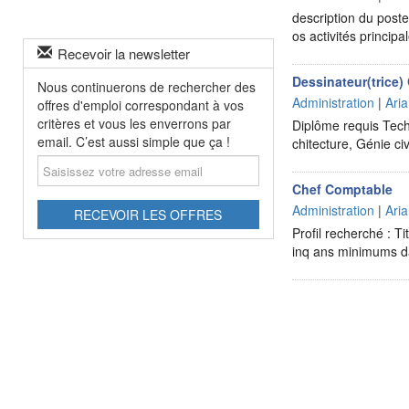
description du poste
os activités princip
Recevoir la newsletter
Dessinateur(trice)
Nous continuerons de rechercher des
Administration
|
Ari
offres d'emploi correspondant à vos
critères et vous les enverrons par
Diplôme requis Techn
email. C’est aussi simple que ça !
chitecture, Génie c
Saisissez
votre
Chef Comptable
adresse
Administration
|
Ari
email
RECEVOIR LES OFFRES
Profil recherché : T
inq ans minimums da