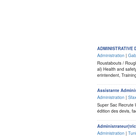
ADMINISTRATIVE
Administration
|
Gab
Roustabouts / Rough
al) Health and safe
erintendent, Traini
Assistante Adminis
Administration
|
Sfa
Super Sac Recrute U
édition des devis, f
Administrateur(tri
Administration
|
Tun