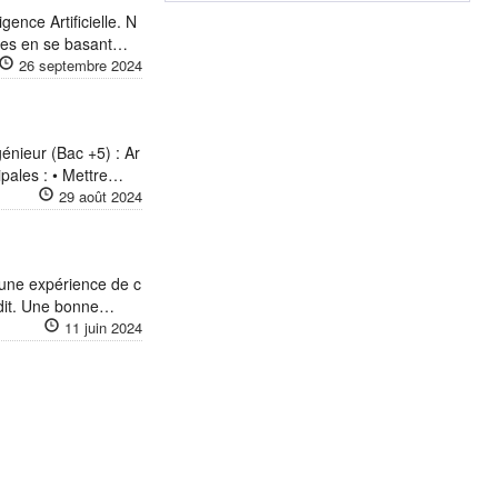
ence Artificielle. N
utées en se basant…
26 septembre 2024
génieur (Bac +5) : Ar
ipales : • Mettre…
29 août 2024
d’une expérience de c
udit. Une bonne…
11 juin 2024