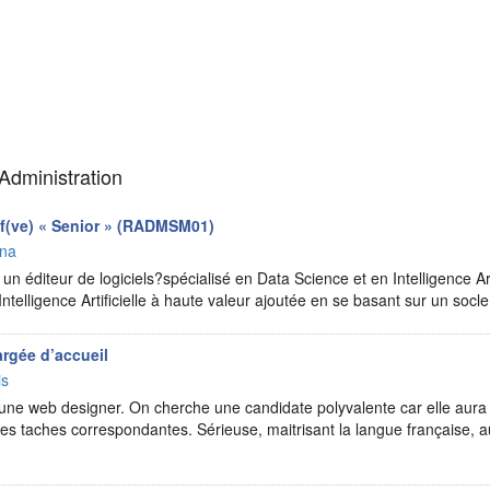
Administration
if(ve) « Senior » (RADMSM01)
ana
 éditeur de logiciels?spécialisé en Data Science et en Intelligence Art
Intelligence Artificielle à haute valeur ajoutée en se basant sur un soc
rgée d’accueil
is
e web designer. On cherche une candidate polyvalente car elle aura 
 les taches correspondantes. Sérieuse, maitrisant la langue française,