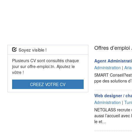
Offres d’emploi 
Soyez visible !
Plusieurs CV sont consultés chaque
Agent Administrat
jour sur offre-emploi.tn. Ajoutez le
Administration
|
Ari
vôtre !
SMART Conseil?est un
ppe des solutions d’
CREEZ VOTRE CV
Web designer / cha
Administration
|
Tun
NETGLASS recrute un
aussi l’accueil avec
le et…