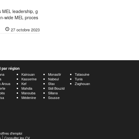
es MEL leadership, g
ion-wide MEL proces
27 octobre 2023
 par région
ana
Kairouan
Monastir
Tataouine
a
Kasserine
Nabeul
Tunis
 Arous
Kef
Sfax
Zaghouan
erte
Mahdia
Sidi Bouzid
bès
Manouba
Siliana
fsa
Médenine
Sousse
 offres d'emploi
s
Consulter les CV