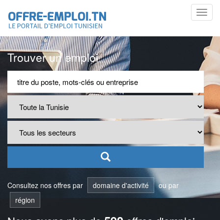
Toggl
navig
Trouver un emploi
Consultez nos offres par
domaine d'activité
ou par
région