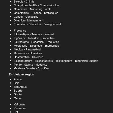
Biologie - Chimie
Chargé de clientèle - Communication
Commerce - Marketing - Vente
Comptabilité – Finance - Statistiques
Conseil - Consulting
Direction - Management
Formation - Education - Enseignement
Freelance
Informatique - Télécom - Internet
Ingénierie - Industrie - Production
Journalisme - Rédaction - Traduction
Mécanique - Electrique - Energétique
Médical - Paramedical
Ressources Humaines
Restauration - Hôtellerie
Téléoperateurs - Téléconseillers - Télévendeurs - Technicien Support
Textile - Styliste - Modéliste
Vendeur- Ouvrier - Chauffeur
Emploi par région
Ariana
Béja
Ben Arous
Bizerte
Gabès
Gafsa
Kairouan
Kasserine
Kef