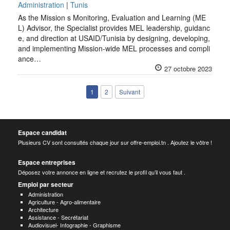
Administration
|
Tunis
As the Mission s Monitoring, Evaluation and Learning (ME
L) Advisor, the Specialist provides MEL leadership, guidanc
e, and direction at USAID/Tunisia by designing, developing,
and implementing Mission-wide MEL processes and compli
ance…
27 octobre 2023
1
2
Suivant
Espace candidat
Plusieurs CV sont consultés chaque jour sur offre-emploi.tn . Ajoutez le vôtre !
Espace entreprises
Déposez votre annonce en ligne et recrutez le profil qu’il vous faut .
Emploi par secteur
Administration
Agriculture - Agro-alimentaire
Architecture
Assistance - Secrétariat
Audiovisuel- Infographie - Graphisme