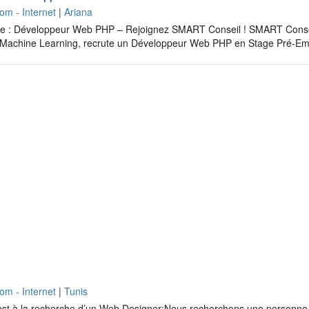
om - Internet
|
Ariana
 : Développeur Web PHP – Rejoignez SMART Conseil ! SMART Consei
et Machine Learning, recrute un Développeur Web PHP en Stage Pré-
om - Internet
|
Tunis
est à la recherche d’un Web Designer:Nous recherchons une personne 