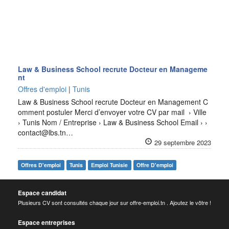
Law & Business School recrute Docteur en Manageme
nt
Offres d'emploi
|
Tunis
Law & Business School recrute Docteur en Management C
omment postuler Merci d’envoyer votre CV par mail › Ville
› Tunis Nom / Entreprise › Law & Business School Email › ›
contact@lbs.tn…
29 septembre 2023
Offres D'emploi
Tunis
Emploi Tunisie
Offre D'emploi
Espace candidat
Plusieurs CV sont consultés chaque jour sur offre-emploi.tn . Ajoutez le vôtre !
Espace entreprises