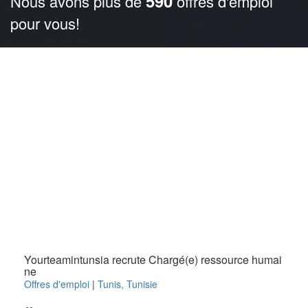
590
Nous avons plus de
offres d'emploi
pour vous!
Yourteamintunsia recrute Chargé(e) ressource humai
ne
Offres d'emploi
|
Tunis
,
Tunisie