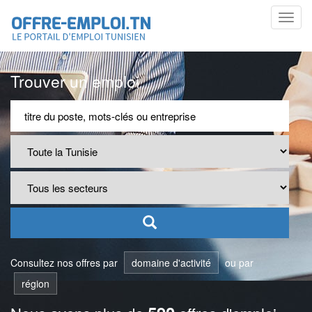
Toggl
navig
Trouver un emploi
Consultez nos offres par
domaine d'activité
ou par
région