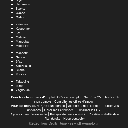
Ben Arous
Bizerte
Gabès
Gafsa
Kairouan
Kasserine
Kef
Mahdia
Manouba
Médenine
Monastir
Nabeul
Sfax
Sidi Bouzid
Siliana
Sousse
Tataouine
Tunis
Zaghouan
Créer un compte
Créer un CV
Accéder à
Pour les chercheurs d'emploi:
mon compte
Consulter les offres d'emploi
Créer un compte
Accéder à mon compte
Publier vos
Pour les recruteurs:
annonces
Gérer mes annonces
Consulter les CV
A propos deoffre-emploi.tn
Politique de confidentialité
Conditions d'utilisation
Plan du site
Nous contacter
©2026 Tous Droits Réservés – offre-emploi.tn