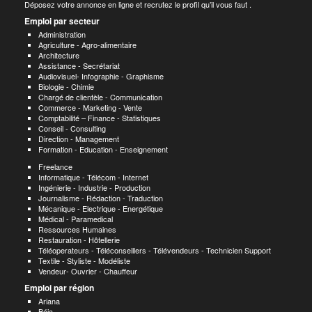
Déposez votre annonce en ligne et recrutez le profil qu’il vous faut .
Emploi par secteur
Administration
Agriculture - Agro-alimentaire
Architecture
Assistance - Secrétariat
Audiovisuel- Infographie - Graphisme
Biologie - Chimie
Chargé de clientèle - Communication
Commerce - Marketing - Vente
Comptabilité – Finance - Statistiques
Conseil - Consulting
Direction - Management
Formation - Education - Enseignement
Freelance
Informatique - Télécom - Internet
Ingénierie - Industrie - Production
Journalisme - Rédaction - Traduction
Mécanique - Electrique - Energétique
Médical - Paramedical
Ressources Humaines
Restauration - Hôtellerie
Téléoperateurs - Téléconseillers - Télévendeurs - Technicien Support
Textile - Styliste - Modéliste
Vendeur- Ouvrier - Chauffeur
Emploi par région
Ariana
Béja