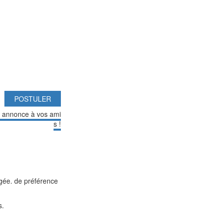
POSTULER
e annonce à vos ami
s !
xigée. de préférence
s.