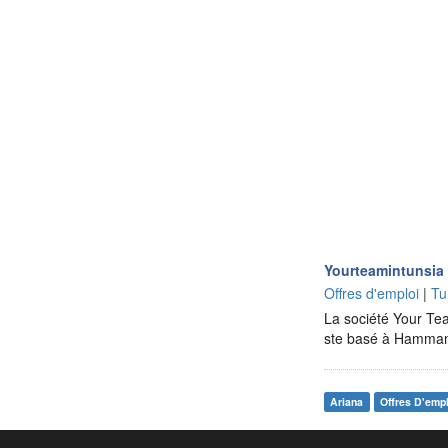
Yourteamintunsia 
Offres d'emploi
|
Tu
La société Your Te
ste basé à Hammame
Ariana
Offres D'empl