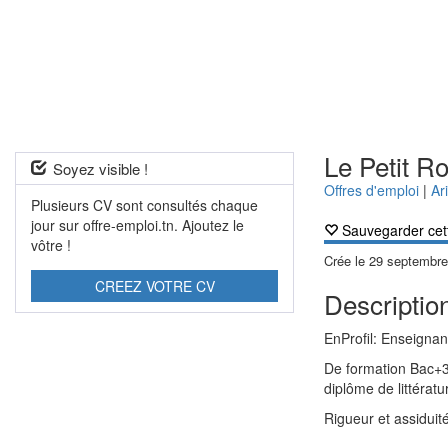
Le Petit R
Soyez visible !
Offres d'emploi
|
Ar
Plusieurs CV sont consultés chaque
jour sur offre-emploi.tn. Ajoutez le
Sauvegarder cet
vôtre !
Crée le
29 septembre
CREEZ VOTRE CV
Description
EnProfil: Enseignan
De formation Bac+3 à
diplôme de littératu
Rigueur et assiduit