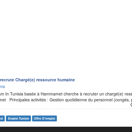
recrute Chargé(e) ressource humaine
nis
am In Tunisia basée à Hammamet cherche à recruter un chargé(e) re
t Principales activités : Gestion quotidienne du personnel (congés,
oi
Emploi Tunisie
Offre D'emploi