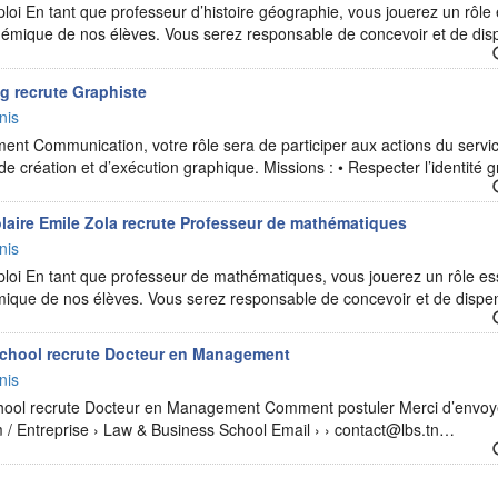
ploi En tant que professeur d’histoire géographie, vous jouerez un rôle 
mique de nos élèves. Vous serez responsable de concevoir et de di
g recrute Graphiste
nis
ent Communication, votre rôle sera de participer aux actions du service
e création et d’exécution graphique. Missions : • Respecter l’identité
laire Emile Zola recrute Professeur de mathématiques
nis
ploi En tant que professeur de mathématiques, vous jouerez un rôle es
que de nos élèves. Vous serez responsable de concevoir et de disp
chool recrute Docteur en Management
nis
ool recrute Docteur en Management Comment postuler Merci d’envoye
om / Entreprise › Law & Business School Email › › contact@lbs.tn…