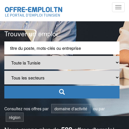
Toggl
navig
Trouver un emploi
Consultez nos offres par
domaine d'activité
ou par
région