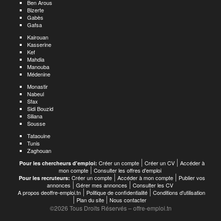
Ben Arous
Bizerte
Gabès
Gafsa
Kairouan
Kasserine
Kef
Mahdia
Manouba
Médenine
Monastir
Nabeul
Sfax
Sidi Bouzid
Siliana
Sousse
Tataouine
Tunis
Zaghouan
Créer un compte
Créer un CV
Accéder à
Pour les chercheurs d'emploi:
mon compte
Consulter les offres d'emploi
Créer un compte
Accéder à mon compte
Publier vos
Pour les recruteurs:
annonces
Gérer mes annonces
Consulter les CV
A propos deoffre-emploi.tn
Politique de confidentialité
Conditions d'utilisation
Plan du site
Nous contacter
©2026 Tous Droits Réservés – offre-emploi.tn