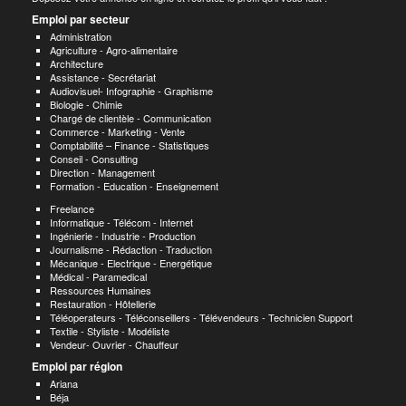
Emploi par secteur
Administration
Agriculture - Agro-alimentaire
Architecture
Assistance - Secrétariat
Audiovisuel- Infographie - Graphisme
Biologie - Chimie
Chargé de clientèle - Communication
Commerce - Marketing - Vente
Comptabilité – Finance - Statistiques
Conseil - Consulting
Direction - Management
Formation - Education - Enseignement
Freelance
Informatique - Télécom - Internet
Ingénierie - Industrie - Production
Journalisme - Rédaction - Traduction
Mécanique - Electrique - Energétique
Médical - Paramedical
Ressources Humaines
Restauration - Hôtellerie
Téléoperateurs - Téléconseillers - Télévendeurs - Technicien Support
Textile - Styliste - Modéliste
Vendeur- Ouvrier - Chauffeur
Emploi par région
Ariana
Béja