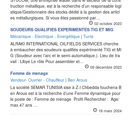
STUCOM, une entreprise leader dans le secteur de la cons
truction métallique, est à la recherche d’un responsable logi
stique/Gestionnaire des stocks dédié à la gestion des articl
es métallurgiques. Si vous êtes passionné par…
02 octobre 2023
SOUDEURS QUALIFIES EXPERIMENTES TIG ET MIG
Mécanique - Electrique - Energétique
|
Tunis
ALRAKI INTERNATIONAL OILFIELDS SERVICES cherche
à embaucher des soudeurs qualifiés expérimenté TIG et MI
G (Soudeur avec l’arc et le semi-automatique.). Lieu de tra
vail : Libye Le rôle Pour assembler et…
09 décembre 2023
Femme de menage
Vendeur- Ouvrier - Chauffeur
|
Ben Arous
La société SEMAR TUNISIA sise à Z.I Chbedda fouchena B
en Arous est à la recherche d’une Femme dynamique pour
le poste de : Femme de ménage Profil Rechercher : Age:
max 47 ans …
18 mars 2024