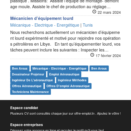
plastique . Missions: Assiste l’équipe de montage- démont
age moule. Assiste le chef de production au réglage…
22 mars 2024
Mécanicien d’équipement lourd
Mécanique - Electrique - Energétique
|
Tunis
Nous recherchons actuellement un mécanicien d’équipeme
nt lourd expérimenté et motivé pour rejoindre nos opération
s pétrolières en Libye. En tant qu’équipementier lourd, vos
tâches peuvent inclure les suivantes : Inspecter les…
17 février 2024
Ben Arous
Mécanique - Electrique - Energétique
Ben Arous
Dessinateur Projeteur
Emploi Aéronautique
Ingénieur De L'aéronautique
Ingénieur Méthodes
Offres Aéronautique
Offres D'emploi Aéronautique
Techniciens Maintenance
Espace candidat
Plusieurs CV sont consultés chaque jour sur offre-emploi.tn . Ajoutez le vôtre !
Espace entreprises
Déposez votre annonce en ligne et recrutez le profil qu’il vous faut .