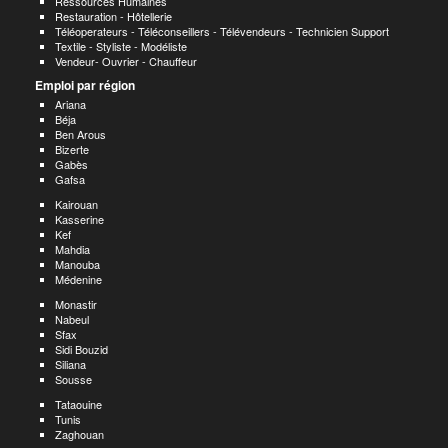
Ressources Humaines
Restauration - Hôtellerie
Téléoperateurs - Téléconseillers - Télévendeurs - Technicien Support
Textile - Styliste - Modéliste
Vendeur- Ouvrier - Chauffeur
Emploi par région
Ariana
Béja
Ben Arous
Bizerte
Gabès
Gafsa
Kairouan
Kasserine
Kef
Mahdia
Manouba
Médenine
Monastir
Nabeul
Sfax
Sidi Bouzid
Siliana
Sousse
Tataouine
Tunis
Zaghouan