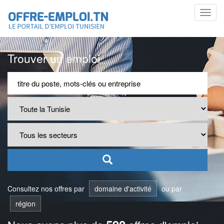
Toggl
navig
Trouver un emploi
Consultez nos offres par
domaine d'activité
ou par
région