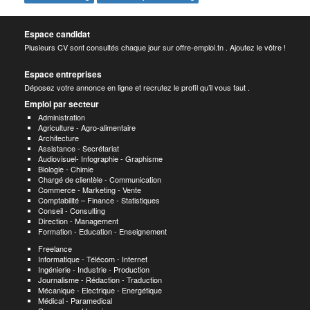
Espace candidat
Plusieurs CV sont consultés chaque jour sur offre-emploi.tn . Ajoutez le vôtre !
Espace entreprises
Déposez votre annonce en ligne et recrutez le profil qu’il vous faut .
Emploi par secteur
Administration
Agriculture - Agro-alimentaire
Architecture
Assistance - Secrétariat
Audiovisuel- Infographie - Graphisme
Biologie - Chimie
Chargé de clientèle - Communication
Commerce - Marketing - Vente
Comptabilité – Finance - Statistiques
Conseil - Consulting
Direction - Management
Formation - Education - Enseignement
Freelance
Informatique - Télécom - Internet
Ingénierie - Industrie - Production
Journalisme - Rédaction - Traduction
Mécanique - Electrique - Energétique
Médical - Paramedical