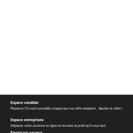
Espace candidat
Plusieurs CV sont consultés chaque jour sur offre-emploi.tn . Ajoutez le vôtre !
Espace entreprises
Déposez votre annonce en ligne et recrutez le profil qu’il vous faut .
Emploi par secteur