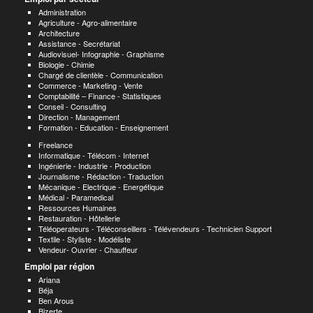
Administration
Agriculture - Agro-alimentaire
Architecture
Assistance - Secrétariat
Audiovisuel- Infographie - Graphisme
Biologie - Chimie
Chargé de clientèle - Communication
Commerce - Marketing - Vente
Comptabilité – Finance - Statistiques
Conseil - Consulting
Direction - Management
Formation - Education - Enseignement
Freelance
Informatique - Télécom - Internet
Ingénierie - Industrie - Production
Journalisme - Rédaction - Traduction
Mécanique - Electrique - Energétique
Médical - Paramedical
Ressources Humaines
Restauration - Hôtellerie
Téléoperateurs - Téléconseillers - Télévendeurs - Technicien Support
Textile - Styliste - Modéliste
Vendeur- Ouvrier - Chauffeur
Emploi par région
Ariana
Béja
Ben Arous
Bizerte