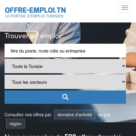
Toggl
navig
Trouver un emploi
Consultez nos offres par
domaine d'activité
ou par
région