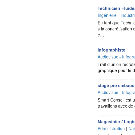
Technicien Fluide
Ingénierie - Industr
En tant que Techni
s la concrétisation 
e…
Infographiste
Audiovisuel- Infog
Trait d’union recrut
graphique pour le di
stage pré embauc
Audiovisuel- Infog
Smart Conseil est un
travaillons avec d
Magasinier / Logi
Administration
|
Na