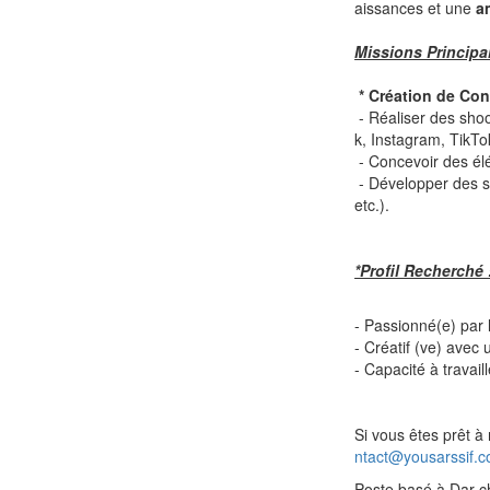
aissances et une
a
Missions Principal
* Création de Con
- Réaliser des sho
k, Instagram, TikTok
- Concevoir des élé
- Développer des su
etc.).
*Profil Recherché 
- Passionné(e) par 
- Créatif (ve) avec
- Capacité à travai
Si vous êtes prêt à 
ntact@yousarssif.
Poste basé à Dar