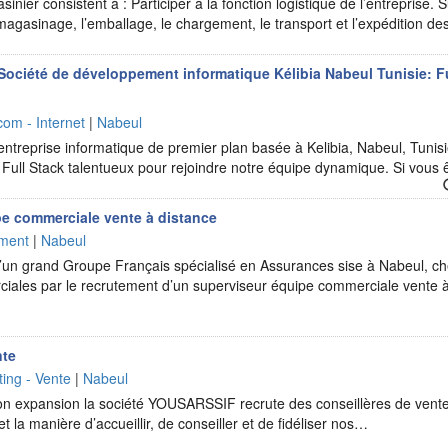
nier consistent à : Participer à la fonction logistique de l’entreprise. S
 magasinage, l’emballage, le chargement, le transport et l’expédition 
ciété de développement informatique Kélibia Nabeul Tunisie: Fu
com - Internet
|
Nabeul
entreprise informatique de premier plan basée à Kelibia, Nabeul, Tunisi
 Full Stack talentueux pour rejoindre notre équipe dynamique. Si vous
e commerciale vente à distance
ement
|
Nabeul
d’un grand Groupe Français spécialisé en Assurances sise à Nabeul, ch
iales par le recrutement d’un superviseur équipe commerciale vente 
nte
ing - Vente
|
Nabeul
on expansion la société YOUSARSSIF recrute des conseillères de vente
 et la manière d’accueillir, de conseiller et de fidéliser nos…