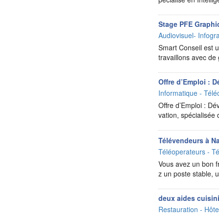
Stage PFE Graphi
Audiovisuel- Infog
Smart Conseil est un
travaillons avec d
Offre d’Emploi : 
Informatique - Télé
Offre d’Emploi : Dé
vation, spécialisé
Télévendeurs à N
Téléoperateurs - Té
Vous avez un bon fr
z un poste stable,
deux aides cuisini
Restauration - Hôtel