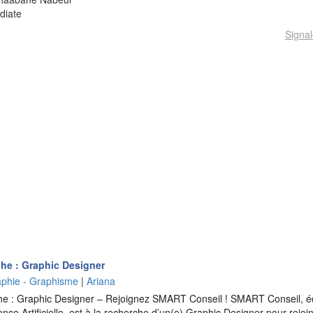
édiate
Signal
he : Graphic Designer
raphie - Graphisme
|
Ariana
 : Graphic Designer – Rejoignez SMART Conseil ! SMART Conseil, édit
igence Artificielle, est à la recherche d’un(e) Graphic Designer pour rej