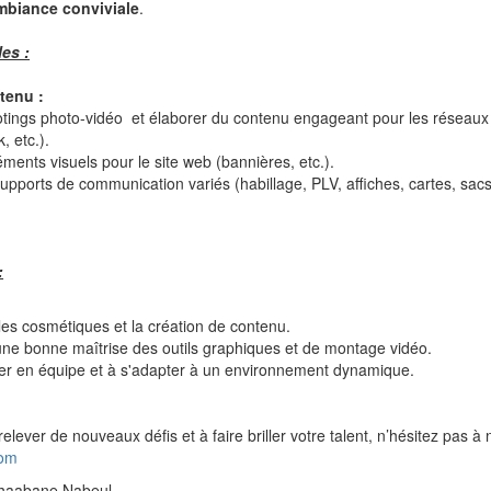
mbiance conviviale
.
es :
tenu :
otings photo-vidéo et élaborer du contenu engageant pour les réseau
, etc.).
ments visuels pour le site web (bannières, etc.).
pports de communication variés (habillage, PLV, affiches, cartes, sacs
:
les cosmétiques et la création de contenu.
 une bonne maîtrise des outils graphiques et de montage vidéo.
ller en équipe et à s'adapter à un environnement dynamique.
relever de nouveaux défis et à faire briller votre talent, n’hésitez pas à
com
 chaabane Nabeul