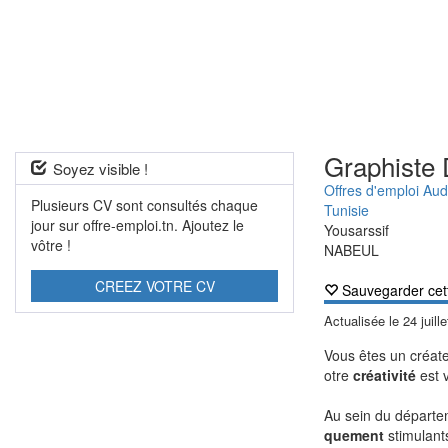
Graphiste 
Soyez visible !
Offres d'emploi Aud
Plusieurs CV sont consultés chaque
Tunisie
jour sur offre-emploi.tn. Ajoutez le
Yousarssif
vôtre !
NABEUL
CREEZ VOTRE CV
Sauvegarder cet
Actualisée le
24 juill
Vous êtes un créat
otre
créativité
est 
Au sein du départem
quement
stimulant