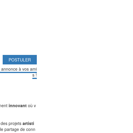
POSTULER
e annonce à vos ami
s !
ement
innovant
où v
 des projets
artisti
 le partage de conn