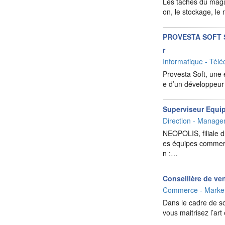
Les tâches du magasi
on, le stockage, le
PROVESTA SOFT So
r
Informatique - Télé
Provesta Soft, une 
e d’un développeur
Superviseur Equip
Direction - Manag
NEOPOLIS, filiale 
es équipes commerc
n :…
Conseillère de ve
Commerce - Market
Dans le cadre de s
vous maitrisez l’art