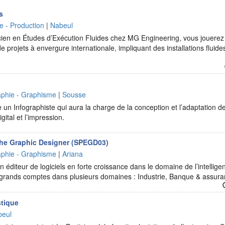
s
ie - Production
|
Nabeul
cien en Études d’Exécution Fluides chez MG Engineering, vous jouerez 
de projets à envergure internationale, impliquant des installations fluide
raphie - Graphisme
|
Sousse
e un Infographiste qui aura la charge de la conception et l’adaptation d
gital et l’impression.
he Graphic Designer (SPEGD03)
raphie - Graphisme
|
Ariana
 éditeur de logiciels en forte croissance dans le domaine de l’intelligen
e grands comptes dans plusieurs domaines : Industrie, Banque & assur
stique
beul