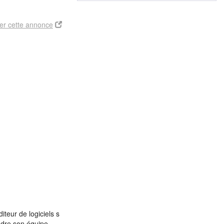
er cette annonce
eur de logiciels s
oindre son équipe…