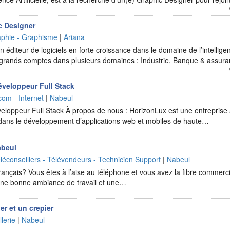
c Designer
raphie - Graphisme
|
Ariana
 éditeur de logiciels en forte croissance dans le domaine de l’intelligen
e grands comptes dans plusieurs domaines : Industrie, Banque & assur
Développeur Full Stack
com - Internet
|
Nabeul
veloppeur Full Stack À propos de nous : HorizonLux est une entreprise à
e dans le développement d’applications web et mobiles de haute…
abeul
léconseillers - Télévendeurs - Technicien Support
|
Nabeul
ançais? Vous êtes à l’aise au téléphone et vous avez la fibre commerc
 une bonne ambiance de travail et une…
er et un crepier
lerie
|
Nabeul