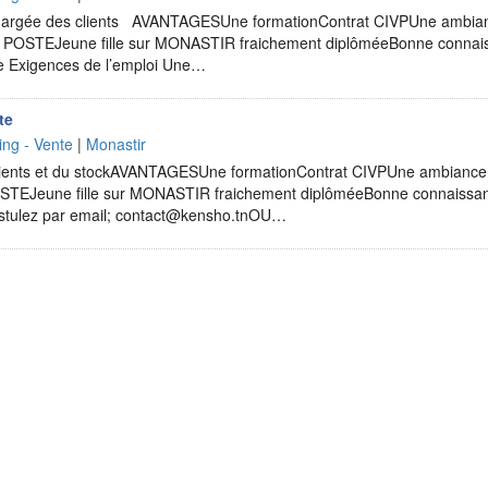
hargée des clients AVANTAGESUne formationContrat CIVPUne ambiance
POSTEJeune fille sur MONASTIR fraichement diplôméeBonne connais
e Exigences de l’emploi Une…
te
ng - Vente
|
Monastir
lients et du stockAVANTAGESUne formationContrat CIVPUne ambiance de
EJeune fille sur MONASTIR fraichement diplôméeBonne connaissa
ostulez par email; contact@kensho.tnOU…