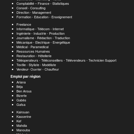
Comptabilité – Finance - Statistiques
Conseil - Consulting
Direction - Management
Formation - Education - Enseignement
Freelance
Informatique - Télécom - Internet
Ingénierie - Industrie - Production
Journalisme - Rédaction - Traduction
Mécanique - Electrique - Energétique
Médical - Paramedical
Ressources Humaines
Restauration - Hôtellerie
Téléoperateurs - Téléconseillers - Télévendeurs - Technicien Support
Textile - Styliste - Modéliste
Vendeur- Ouvrier - Chauffeur
Emploi par région
Ariana
Béja
Ben Arous
Bizerte
Gabès
Gafsa
Kairouan
Kasserine
Kef
Mahdia
Manouba