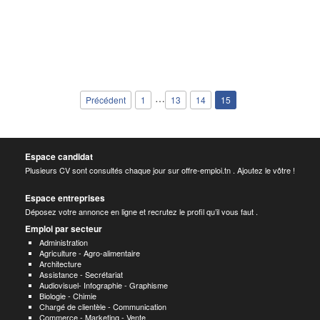
…
Précédent
1
13
14
15
Espace candidat
Plusieurs CV sont consultés chaque jour sur offre-emploi.tn . Ajoutez le vôtre !
Espace entreprises
Déposez votre annonce en ligne et recrutez le profil qu’il vous faut .
Emploi par secteur
Administration
Agriculture - Agro-alimentaire
Architecture
Assistance - Secrétariat
Audiovisuel- Infographie - Graphisme
Biologie - Chimie
Chargé de clientèle - Communication
Commerce - Marketing - Vente