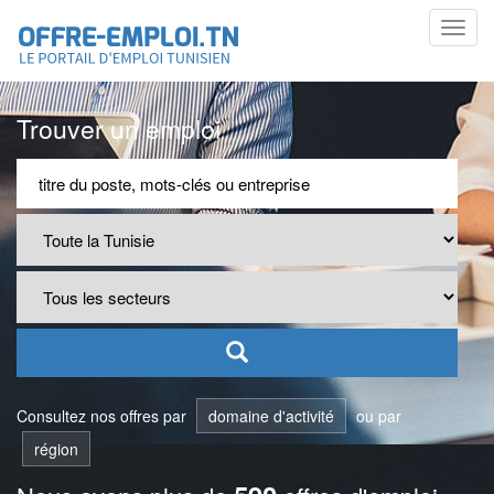
Toggl
navig
Trouver un emploi
Consultez nos offres par
domaine d'activité
ou par
région