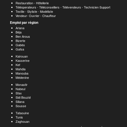
Restauration - Hôtellerie
Téléoperateurs - Téléconseillers - Télévendeurs - Technicien Support
Textile - Styliste - Modéliste
Vendeur- Ouvrier - Chauffeur
Emploi par région
Ariana
Béja
Ben Arous
Bizerte
Gabès
Gafsa
Kairouan
Kasserine
Kef
Mahdia
Manouba
Médenine
Monastir
Nabeul
Sfax
Sidi Bouzid
Siliana
Sousse
Tataouine
Tunis
Zaghouan