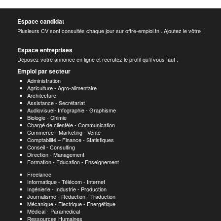
Espace candidat
Plusieurs CV sont consultés chaque jour sur offre-emploi.tn . Ajoutez le vôtre !
Espace entreprises
Déposez votre annonce en ligne et recrutez le profil qu’il vous faut .
Emploi par secteur
Administration
Agriculture - Agro-alimentaire
Architecture
Assistance - Secrétariat
Audiovisuel- Infographie - Graphisme
Biologie - Chimie
Chargé de clientèle - Communication
Commerce - Marketing - Vente
Comptabilité – Finance - Statistiques
Conseil - Consulting
Direction - Management
Formation - Education - Enseignement
Freelance
Informatique - Télécom - Internet
Ingénierie - Industrie - Production
Journalisme - Rédaction - Traduction
Mécanique - Electrique - Energétique
Médical - Paramedical
Ressources Humaines