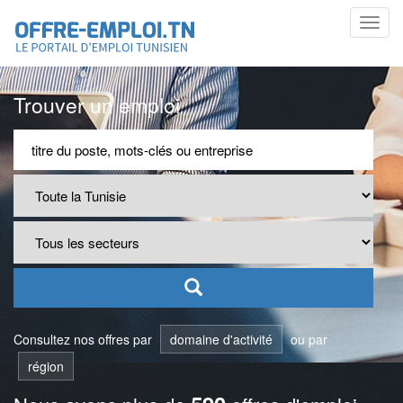
Toggl
navig
Trouver un emploi
Consultez nos offres par
domaine d'activité
ou par
région