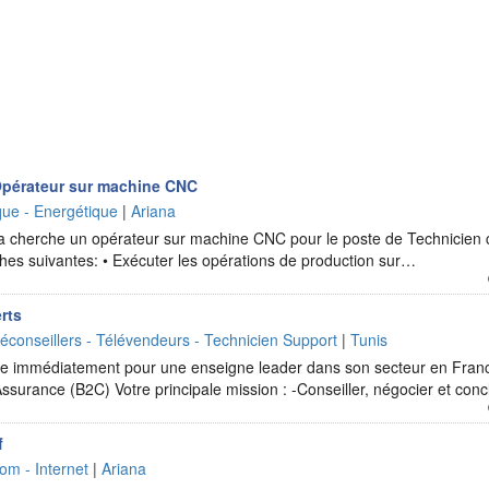
 Opérateur sur machine CNC
que - Energétique
|
Ariana
na cherche un opérateur sur machine CNC pour le poste de Technicien 
ches suivantes: • Exécuter les opérations de production sur…
rts
léconseillers - Télévendeurs - Technicien Support
|
Tunis
te immédiatement pour une enseigne leader dans son secteur en Fran
surance (B2C) Votre principale mission : -Conseiller, négocier et con
f
om - Internet
|
Ariana