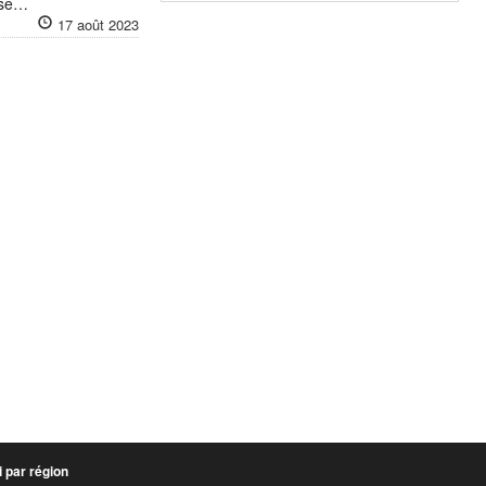
ise…
17 août 2023
 par région