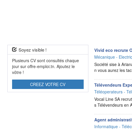
Soyez visible !
Vivid eco recrute
Mécanique - Electri
Plusieurs CV sont consultés chaque
Société sise à Aria
jour sur offre-emploi.tn. Ajoutez le
n vous aurez les ta
vôtre !
CREEZ VOTRE CV
Télévendeurs Expe
Téléoperateurs - Té
Vocal Line SA recru
s Télévendeurs en As
Agent administrati
Informatique - Téléc