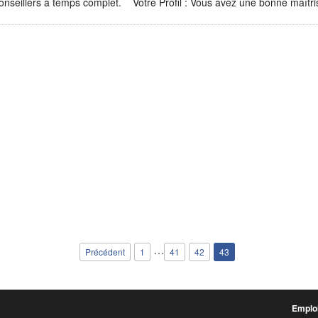
conseillers à temps complet. Votre Profil : Vous avez une bonne maîtr
…
Précédent
1
41
42
43
Emploi