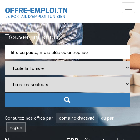
Toggl
navig
Trouver un emploi
Consultez nos offres par
domaine d'activité
ou par
région