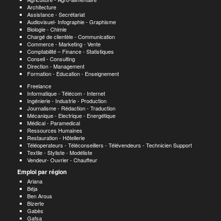
Architecture
Assistance - Secrétariat
Audiovisuel- Infographie - Graphisme
Biologie - Chimie
Chargé de clientèle - Communication
Commerce - Marketing - Vente
Comptabilité – Finance - Statistiques
Conseil - Consulting
Direction - Management
Formation - Education - Enseignement
Freelance
Informatique - Télécom - Internet
Ingénierie - Industrie - Production
Journalisme - Rédaction - Traduction
Mécanique - Electrique - Energétique
Médical - Paramedical
Ressources Humaines
Restauration - Hôtellerie
Téléoperateurs - Téléconseillers - Télévendeurs - Technicien Support
Textile - Styliste - Modéliste
Vendeur- Ouvrier - Chauffeur
Emploi par région
Ariana
Béja
Ben Arous
Bizerte
Gabès
Gafsa