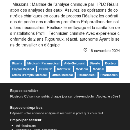
Missions : Maitrise de l’analyse chimique par HPLC Réalis
ation des analyses des eaux. Assurez les opérations de co
ntrôles chimiques en cours de process Réalisez les opérati
ons de pesée des matières premières Préparations des sol
utions nécessaires Réalisez le nettoyage et la sanitation de
s installations Profil : Technicien chimiste Avec expérience c
onfirmée de 2 ans Rigoureux, réactif, autonome Ayant le se
ns de travailler en d’équipe
18 novembre 2024
Bizerte
Médical - Paramedical
Aide-Soignant
Bizerte
Docteur
Emploi Médical
Infirmerie
Infirmière
Médecin
Médical
Offres D'emploi Médical
Offres Médical
Paramedical
Pharmacien
Espace candidat
Plusieurs CV sont consultés chaque jour sur offre-emploi.tn . Ajoutez le vôtre !
Espace entreprises
Déposez votre annonce en ligne et recrutez le profil qu’il vous faut .
Emploi par secteur
Administration
Agriculture - Agro-alimentaire