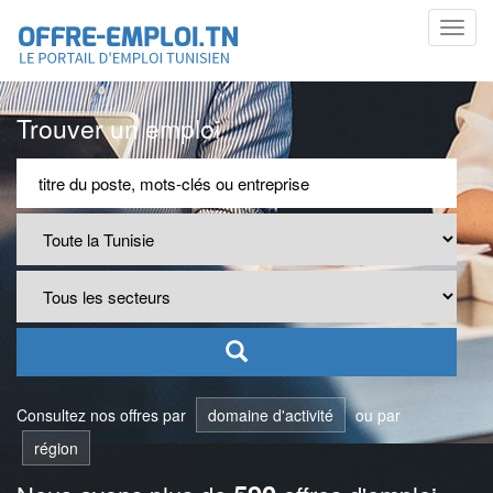
Toggl
navig
Trouver un emploi
Consultez nos offres par
domaine d'activité
ou par
région