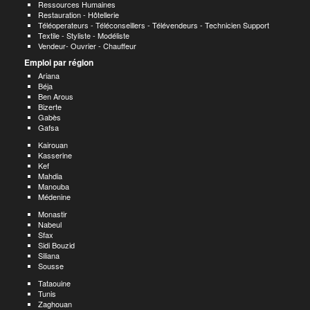
Ressources Humaines
Restauration - Hôtellerie
Téléoperateurs - Téléconseillers - Télévendeurs - Technicien Support
Textile - Styliste - Modéliste
Vendeur- Ouvrier - Chauffeur
Emploi par région
Ariana
Béja
Ben Arous
Bizerte
Gabès
Gafsa
Kairouan
Kasserine
Kef
Mahdia
Manouba
Médenine
Monastir
Nabeul
Sfax
Sidi Bouzid
Siliana
Sousse
Tataouine
Tunis
Zaghouan