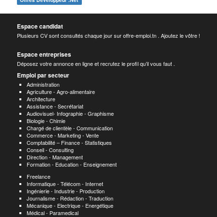
Espace candidat
Plusieurs CV sont consultés chaque jour sur offre-emploi.tn . Ajoutez le vôtre !
Espace entreprises
Déposez votre annonce en ligne et recrutez le profil qu’il vous faut .
Emploi par secteur
Administration
Agriculture - Agro-alimentaire
Architecture
Assistance - Secrétariat
Audiovisuel- Infographie - Graphisme
Biologie - Chimie
Chargé de clientèle - Communication
Commerce - Marketing - Vente
Comptabilité – Finance - Statistiques
Conseil - Consulting
Direction - Management
Formation - Education - Enseignement
Freelance
Informatique - Télécom - Internet
Ingénierie - Industrie - Production
Journalisme - Rédaction - Traduction
Mécanique - Electrique - Energétique
Médical - Paramedical