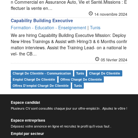
n Commercial en Assurance Auto, Vie et Santé.Missions : E
ffectuer la vente en…
14 novembre 2024
Capability Building Executive
Formation - Education - Enseignement
|
Tunis
We are hiring Capability Building Executive Mission: Deploy
New Hires Trainings & Assist with Hiring/3 & 6 Months confir
mation interviews. Assist the Training Lead- on a national le
vel- the CB…
05 février 2024
Chargé De Clientèle - Communication
Tunis
Chargé De Clientèle
Emploi Chargé De Clientèle
Offres Chargé De Clientèle
Offres D'emploi Chargé De Clientèle
Tunis
Espace candidat
Plusieurs CV sont consultés chaque jour sur offre-emploi.tn . Ajoutez le vôtre !
Espace entreprises
Déposez votre annonce en ligne et recrutez le profil qu’il vous faut .
Emploi par secteur