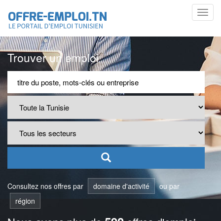
Toggl
navig
Trouver un emploi
Consultez nos offres par
domaine d'activité
ou par
région