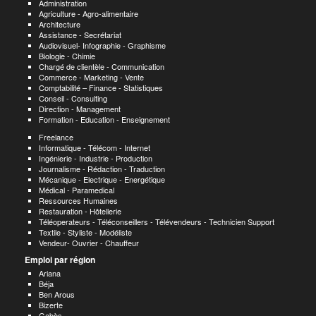
Administration
Agriculture - Agro-alimentaire
Architecture
Assistance - Secrétariat
Audiovisuel- Infographie - Graphisme
Biologie - Chimie
Chargé de clientèle - Communication
Commerce - Marketing - Vente
Comptabilité – Finance - Statistiques
Conseil - Consulting
Direction - Management
Formation - Education - Enseignement
Freelance
Informatique - Télécom - Internet
Ingénierie - Industrie - Production
Journalisme - Rédaction - Traduction
Mécanique - Electrique - Energétique
Médical - Paramedical
Ressources Humaines
Restauration - Hôtellerie
Téléoperateurs - Téléconseillers - Télévendeurs - Technicien Support
Textile - Styliste - Modéliste
Vendeur- Ouvrier - Chauffeur
Emploi par région
Ariana
Béja
Ben Arous
Bizerte
Gabès