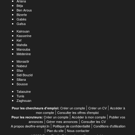
Ariana
Béja
Ben Arous
Bizerte
Gabès
Gafsa
Kairouan
Kasserine
Kef
Mahdia
Manouba
Médenine
Monastir
Nabeul
Sfax
Sidi Bouzid
Siliana
Sousse
Tataouine
Tunis
Zaghouan
Créer un compte
Créer un CV
Accéder à
Pour les chercheurs d'emploi:
mon compte
Consulter les offres d'emploi
Créer un compte
Accéder à mon compte
Publier vos
Pour les recruteurs:
annonces
Gérer mes annonces
Consulter les CV
A propos deoffre-emploi.tn
Politique de confidentialité
Conditions d'utilisation
Plan du site
Nous contacter