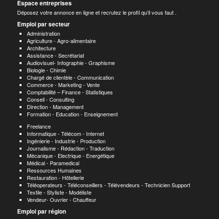
Espace entreprises
Déposez votre annonce en ligne et recrutez le profil qu’il vous faut .
Emploi par secteur
Administration
Agriculture - Agro-alimentaire
Architecture
Assistance - Secrétariat
Audiovisuel- Infographie - Graphisme
Biologie - Chimie
Chargé de clientèle - Communication
Commerce - Marketing - Vente
Comptabilité – Finance - Statistiques
Conseil - Consulting
Direction - Management
Formation - Education - Enseignement
Freelance
Informatique - Télécom - Internet
Ingénierie - Industrie - Production
Journalisme - Rédaction - Traduction
Mécanique - Electrique - Energétique
Médical - Paramedical
Ressources Humaines
Restauration - Hôtellerie
Téléoperateurs - Téléconseillers - Télévendeurs - Technicien Support
Textile - Styliste - Modéliste
Vendeur- Ouvrier - Chauffeur
Emploi par région