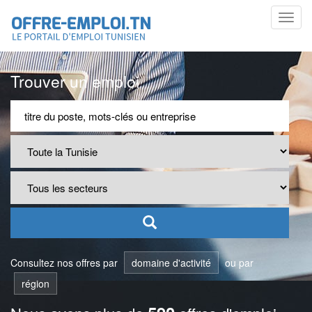
Toggl
navig
Trouver un emploi
Consultez nos offres par
domaine d'activité
ou par
région